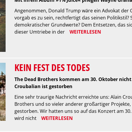
Mit ihrem Album »1% Juice« pflegen Wayne Grah
Angenommen, Donald Trump wäre ein Advokat der Glo
vorgab es zu sein, rechtfertigt das seinen Politiksti
demokratischer Grundwerte? Dem Entsetzen, das sic
dieser Umtriebe in der
WEITERLESEN
KEIN FEST DES TODES
The Dead Brothers kommen am 30. Oktober nicht i
Croubalian ist gestorben
Eine sehr traurige Nachricht erreichte uns: Alain C
Brothers und so vieler anderer großartiger Projekte,
gestorben. Wir hatten uns so auf das Konzert am 30.
wird nicht
WEITERLESEN