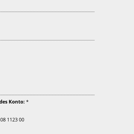
Überweisung auf folgendes Konto:
*
208 1123 00