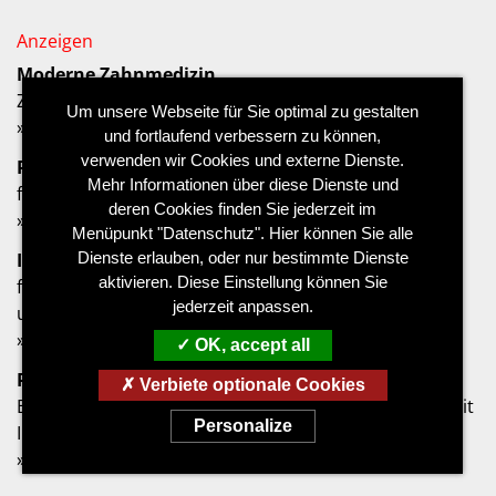
Moderne Zahnmedizin
Zahnarzt-Praxis in Würzburg
Um unsere Webseite für Sie optimal zu gestalten
»
Zahnarzt Würzburg
und fortlaufend verbessern zu können,
verwenden wir Cookies und externe Dienste.
Praxisklinik
Mehr Informationen über diese Dienste und
für Ästhetische und Plastische Chirurgie in München
deren Cookies finden Sie jederzeit im
»
Plastischer Chirurg München
Menüpunkt "Datenschutz". Hier können Sie alle
Ihr Ansprechpartner
Dienste erlauben, oder nur bestimmte Dienste
aktivieren. Diese Einstellung können Sie
für urologische Fragestellungen bei Männern, Frauen
jederzeit anpassen.
und Kindern
»
Urologe München
OK, accept all
Persönlichkeitsentwicklung
Verbiete optionale Cookies
Business Coaching und Persönlichkeitsentwicklung mit
Personalize
ILP in Dresden
»
Persönlichkeitsentwicklung