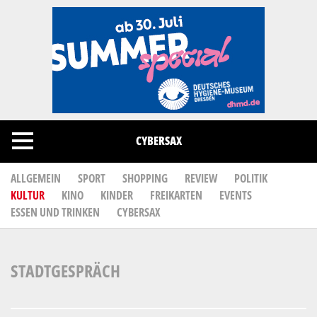
Cookies management panel
CYBERSAX
ALLGEMEIN
SPORT
SHOPPING
REVIEW
POLITIK
KULTUR
KINO
KINDER
FREIKARTEN
EVENTS
ESSEN UND TRINKEN
CYBERSAX
STADTGESPRÄCH