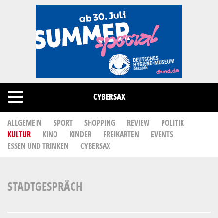
Cookies management panel
CYBERSAX
ALLGEMEIN
SPORT
SHOPPING
REVIEW
POLITIK
KULTUR
KINO
KINDER
FREIKARTEN
EVENTS
ESSEN UND TRINKEN
CYBERSAX
STADTGESPRÄCH