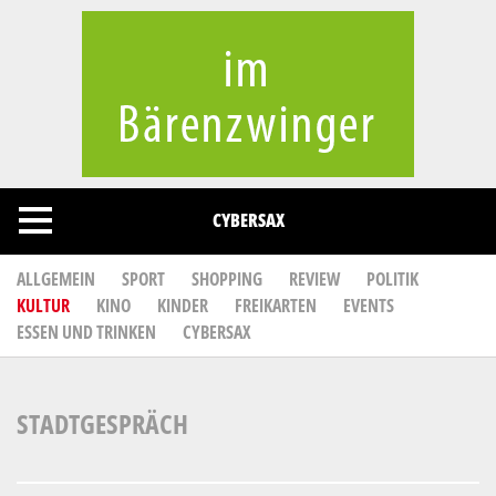
Cookies management panel
CYBERSAX
ALLGEMEIN
SPORT
SHOPPING
REVIEW
POLITIK
KULTUR
KINO
KINDER
FREIKARTEN
EVENTS
ESSEN UND TRINKEN
CYBERSAX
STADTGESPRÄCH