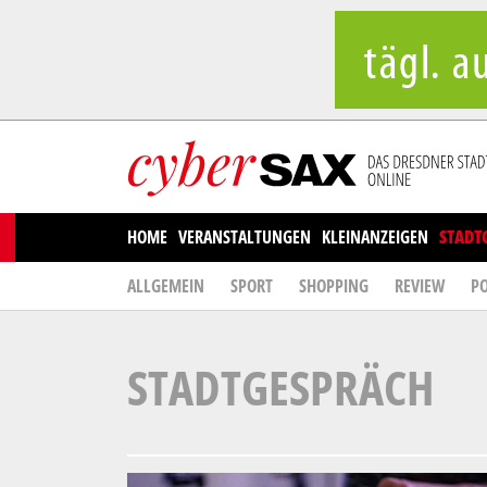
Cookies management panel
HOME
VERANSTALTUNGEN
KLEINANZEIGEN
STADT
ALLGEMEIN
SPORT
SHOPPING
REVIEW
PO
STADTGESPRÄCH