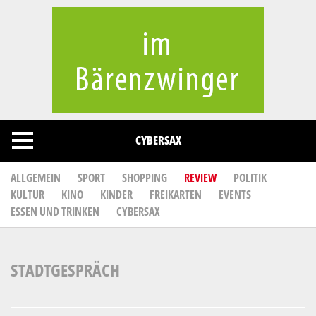
Cookies management panel
CYBERSAX
ALLGEMEIN
SPORT
SHOPPING
REVIEW
POLITIK
KULTUR
KINO
KINDER
FREIKARTEN
EVENTS
ESSEN UND TRINKEN
CYBERSAX
STADTGESPRÄCH