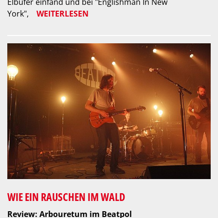
Elbufer einfand und bei "Englishman In New
York",
WEITERLESEN
WIE EIN RAUSCHEN IM WALD
Review: Arbouretum im Beatpol