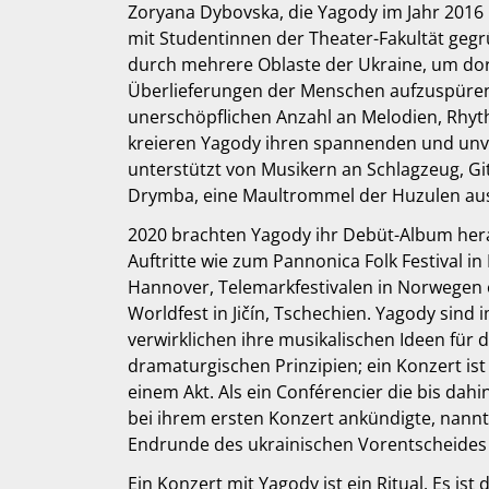
Zoryana Dybovska, die Yagody im Jahr 2016
mit Studentinnen der Theater-Fakultät gegrü
durch mehrere Oblaste der Ukraine, um dor
Überlieferungen der Menschen aufzuspüren
unerschöpflichen Anzahl an Melodien, Rh
kreieren Yagody ihren spannenden und un
unterstützt von Musikern an Schlagzeug, G
Drymba, eine Maultrommel der Huzulen au
2020 brachten Yagody ihr Debüt-Album hera
Auftritte wie zum Pannonica Folk Festival in
Hannover, Telemarkfestivalen in Norwegen
Worldfest in Jičín, Tschechien. Yagody sind
verwirklichen ihre musikalischen Ideen für 
dramaturgischen Prinzipien; ein Konzert ist
einem Akt. Als ein Conférencier die bis da
bei ihrem ersten Konzert ankündigte, nann
Endrunde des ukrainischen Vorentscheides 
Ein Konzert mit Yagody ist ein Ritual. Es is