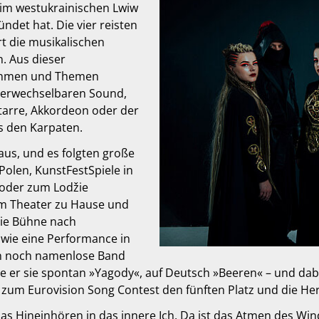
 im westukrainischen Lwiw
ndet hat. Die vier reisten
t die musikalischen
. Aus dieser
ythmen und Themen
verwechselbaren Sound,
itarre, Akkordeon oder der
s den Karpaten.
us, und es folgten große
 Polen, KunstFestSpiele in
 oder zum Lodžie
 im Theater zu Hause und
die Bühne nach
 wie eine Performance in
hin noch namenlose Band
te er sie spontan »Yagody«, auf Deutsch »Beeren« – und dabe
zum Eurovision Song Contest den fünften Platz und die He
t das Hineinhören in das innere Ich. Da ist das Atmen des Wi