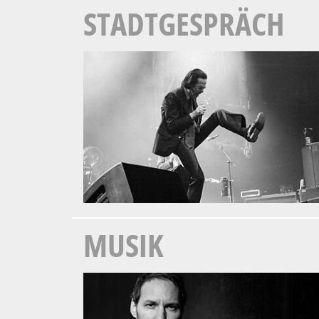
STADTGESPRÄCH
MUSIK