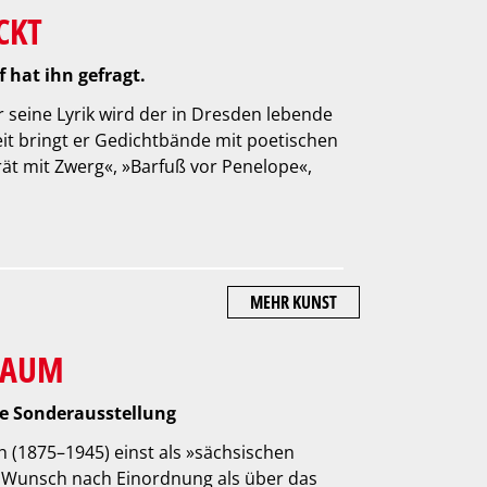
CKT
 hat ihn gefragt.
Für seine Lyrik wird der in Dresden lebende
eit bringt er Gedichtbände mit poetischen
trät mit Zwerg«, »Barfuß vor Penelope«,
MEHR KUNST
RAUM
ne Sonderausstellung
h (1875–1945) einst als »sächsischen
 Wunsch nach Einordnung als über das