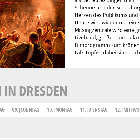
als Betreutes Singen mit ih
Scheune und der Schauburg.
Herzen des Publikums und 
Heute wird wieder mal eine
Mitsingzentrale wird eine 
Liveband, großer Tombola
Filmprogramm zum krönend
Falk Töpfer, dabei sind au
 IN DRESDEN
AG
09.|SONNTAG
10.|MONTAG
11.|DIENSTAG
12.|MITTWO