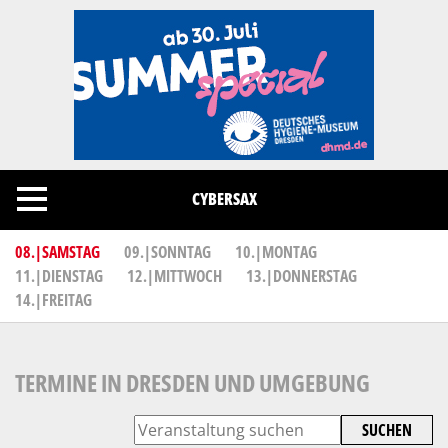
Cookies management panel
CYBERSAX
08.|SAMSTAG
09.|SONNTAG
10.|MONTAG
11.|DIENSTAG
12.|MITTWOCH
13.|DONNERSTAG
14.|FREITAG
TERMINE IN DRESDEN UND UMGEBUNG
SUCHEN