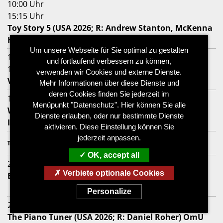
10:00 Uhr
15:15 Uhr
Toy Story 5 (USA 2026; R: Andrew Stanton, McKenna
Harris)
Um unsere Webseite für Sie optimal zu gestalten
10:45 Uhr
und fortlaufend verbessern zu können,
14:00 Uhr
verwenden wir Cookies und externe Dienste.
Vaiana (USA 2026; R: Thomas Kail)
Mehr Informationen über diese Dienste und
deren Cookies finden Sie jederzeit im
16:30 Uhr
Menüpunkt "Datenschutz". Hier können Sie alle
Was haben wir gelacht (DEU 2026; R: Eva Müller,
Dienste erlauben, oder nur bestimmte Dienste
Isabel Schneider)
aktivieren. Diese Einstellung können Sie
jederzeit anpassen.
THALIA-KINO
OK, accept all
20:15 Uhr
Verbiete optionale Cookies
Bitteres Fest (ESP 2026; R: Pedro Almodóvar) OmU
Personalize
22:15 Uhr
The Piano Tuner (USA 2026; R: Daniel Roher) OmU