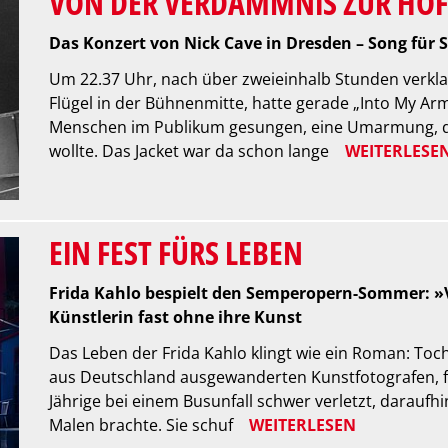
VON DER VERDAMMNIS ZUR HO
Das Konzert von Nick Cave in Dresden – Song für 
Um 22.37 Uhr, nach über zweieinhalb Stunden verklan
Flügel in der Bühnenmitte, hatte gerade „Into My Arm
Menschen im Publikum gesungen, eine Umarmung, d
wollte. Das Jacket war da schon lange
WEITERLESE
EIN FEST FÜRS LEBEN
Frida Kahlo bespielt den Semperopern-Sommer: »V
Künstlerin fast ohne ihre Kunst
Das Leben der Frida Kahlo klingt wie ein Roman: Toc
aus Deutschland ausgewanderten Kunstfotografen, fr
Jährige bei einem Busunfall schwer verletzt, daraufhi
Malen brachte. Sie schuf
WEITERLESEN