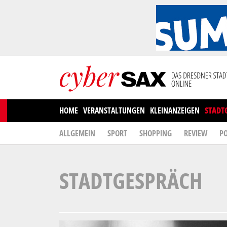
Cookies management panel
HOME
VERANSTALTUNGEN
KLEINANZEIGEN
STADT
ALLGEMEIN
SPORT
SHOPPING
REVIEW
PO
STADTGESPRÄCH