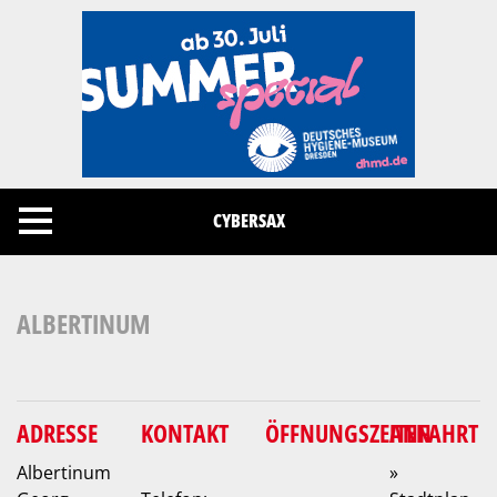
Cookies management panel
CYBERSAX
ALBERTINUM
ADRESSE
KONTAKT
ÖFFNUNGSZEITEN
ANFAHRT
Albertinum
»