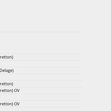
retton)
 Delage)
retton)
Cretton) OV
Cretton) OV