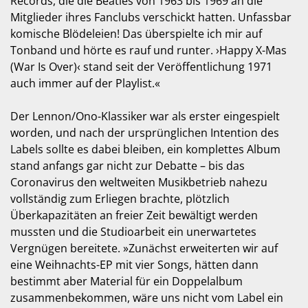
Records, die die Beatles von 1963 bis 1969 an die
Mitglieder ihres Fanclubs verschickt hatten. Unfassbar
komische Blödeleien! Das überspielte ich mir auf
Tonband und hörte es rauf und runter. ›Happy X-Mas
(War Is Over)‹ stand seit der Veröffentlichung 1971
auch immer auf der Playlist.«
Der Lennon/Ono-Klassiker war als erster eingespielt
worden, und nach der ursprünglichen Intention des
Labels sollte es dabei bleiben, ein komplettes Album
stand anfangs gar nicht zur Debatte – bis das
Coronavirus den weltweiten Musikbetrieb nahezu
vollständig zum Erliegen brachte, plötzlich
Überkapazitäten an freier Zeit bewältigt werden
mussten und die Studioarbeit ein unerwartetes
Vergnügen bereitete. »Zunächst erweiterten wir auf
eine Weihnachts-EP mit vier Songs, hätten dann
bestimmt aber Material für ein Doppelalbum
zusammenbekommen, wäre uns nicht vom Label ein