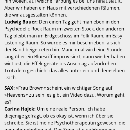
hin wollen, auf welche Färbung es bei uns hinausläuft.
Aber wir haben ein Haus mit verschiedenen Räumen,
die wir ausgestalten können.
Ludwig Bauer:
Den einen Tag geht man eben in den
Psychedelic-Rock-Raum im zweiten Stock, den anderen
Tag bleibt man im Erdgeschoss im Folk-Raum, im Easy-
Listening-Raum. So wurde es mir beschrieben, als ich
der Band beigetreten bin. Manchmal wird eine Stunde
lang über ein Bluesriff improvisiert, dann wieder haben
wir Lust, die Effektgeräte bis Anschlag aufzudrehen.
Trotzdem geschieht das alles unter ein und demselben
Dach.
SAX:
»Frau Brown« scheint ein wichtiger Song auf
»Heavens« zu sein, es gibt ein Video dazu. Worum geht
es?
Carina Hajek:
Um eine reale Person. Ich habe
diejenige gefragt, ob es okay ist, wenn ich über sie
schreibe. Sie ist meine Psychotherapeutin gewesen, die
mir sehr geholfen hat. Der Song ist eine Hommage.