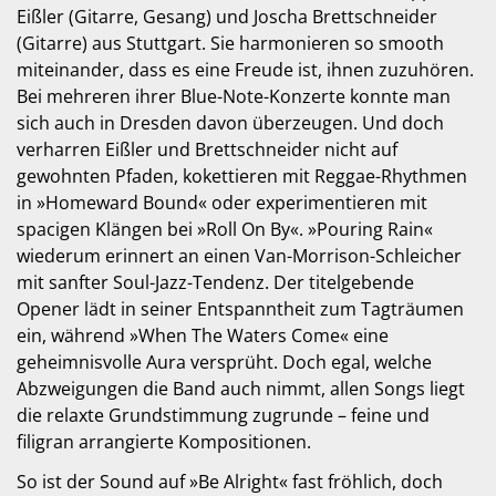
Eißler (Gitarre, Gesang) und Joscha Brettschneider
(Gitarre) aus Stuttgart. Sie harmonieren so smooth
miteinander, dass es eine Freude ist, ihnen zuzuhören.
Bei mehreren ihrer Blue-Note-Konzerte konnte man
sich auch in Dresden davon überzeugen. Und doch
verharren Eißler und Brettschneider nicht auf
gewohnten Pfaden, kokettieren mit Reggae-Rhythmen
in »Homeward Bound« oder experimentieren mit
spacigen Klängen bei »Roll On By«. »Pouring Rain«
wiederum erinnert an einen Van-Morrison-Schleicher
mit sanfter Soul-Jazz-Tendenz. Der titelgebende
Opener lädt in seiner Entspanntheit zum Tagträumen
ein, während »When The Waters Come« eine
geheimnisvolle Aura versprüht. Doch egal, welche
Abzweigungen die Band auch nimmt, allen Songs liegt
die relaxte Grundstimmung zugrunde – feine und
filigran arrangierte Kompositionen.
So ist der Sound auf »Be Alright« fast fröhlich, doch