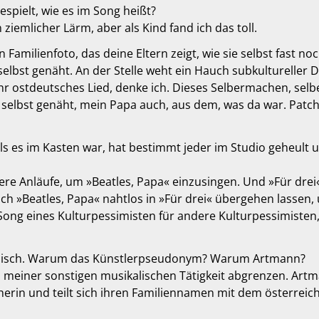
espielt, wie es im Song heißt?
 ziemlicher Lärm, aber als Kind fand ich das toll.
 Familienfoto, das deine Eltern zeigt, wie sie selbst fast no
selbst genäht. An der Stelle weht ein Hauch subkultureller
ehr ostdeutsches Lied, denke ich. Dieses Selbermachen, selb
 selbst genäht, mein Papa auch, aus dem, was da war. Patch
 als es im Kasten war, hat bestimmt jeder im Studio geheult 
re Anläufe, um »Beatles, Papa« einzusingen. Und »Für drei
ich »Beatles, Papa« nahtlos in »Für drei« übergehen lassen,
r Song eines Kulturpessimisten für andere Kulturpessimisten,
Röbisch. Warum das Künstlerpseudonym? Warum Artmann?
on meiner sonstigen musikalischen Tätigkeit abgrenzen. Art
eicherin und teilt sich ihren Familiennamen mit dem österr