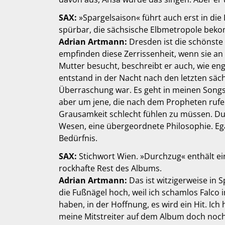
SAX:
»Spargelsaison« führt auch erst in die
spürbar, die sächsische Elbmetropole bekom
Adrian Artmann:
Dresden ist die schönste 
empfinden diese Zerrissenheit, wenn sie an
Mutter besucht, beschreibt er auch, wie eng 
entstand in der Nacht nach den letzten säc
Überraschung war. Es geht in meinen Song
aber um jene, die nach dem Propheten rufen
Grausamkeit schlecht fühlen zu müssen. D
Wesen, eine übergeordnete Philosophie. Egal
Bedürfnis.
SAX:
Stichwort Wien. »Durchzug« enthält ein
rockhafte Rest des Albums.
Adrian Artmann:
Das ist witzigerweise in
die Fußnägel hoch, weil ich schamlos Falco 
haben, in der Hoffnung, es wird ein Hit. Ich
meine Mitstreiter auf dem Album doch noch