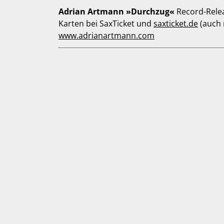
Adrian Artmann »Durchzug«
Record-Relea
Karten bei SaxTicket und
saxticket.de
(auch 
www.adrianartmann.com