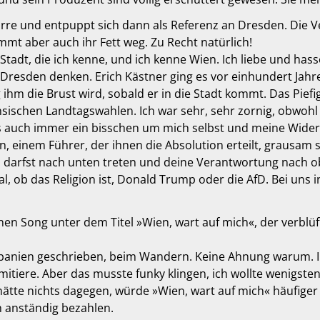
 Irre und entpuppt sich dann als Referenz an Dresden. Die 
mt aber auch ihr Fett weg. Zu Recht natürlich!
Stadt, die ich kenne, und ich kenne Wien. Ich liebe und ha
 Dresden denken. Erich Kästner ging es vor einhundert Jahr
ihm die Brust wird, sobald er in die Stadt kommt. Das Piefi
hsischen Landtagswahlen. Ich war sehr, sehr zornig, obwoh
s auch immer ein bisschen um mich selbst und meine Wider
, einem Führer, der ihnen die Absolution erteilt, grausam s
u darfst nach unten treten und deine Verantwortung nach 
, ob das Religion ist, Donald Trump oder die AfD. Bei uns i
en Song unter dem Titel »Wien, wart auf mich«, der verblüff
 Spanien geschrieben, beim Wandern. Keine Ahnung warum. In
imitiere. Aber das musste funky klingen, ich wollte wenigs
 hätte nichts dagegen, würde »Wien, wart auf mich« häufiger 
 anständig bezahlen.