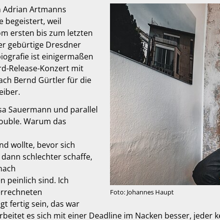
an Adrian Artmanns
 begeistert, weil
m ersten bis zum letzten
der gebürtige Dresdner
biografie ist einigermaßen
ord-Release-Konzert mit
ach Bernd Gürtler für die
eiber.
Ansa Sauermann und parallel
Trouble. Warum das
nd wollte, bevor sich
s dann schlechter schaffe,
nach
einlich sind. Ich
 errechneten
Foto: Johannes Haupt
t fertig sein, das war
eitet es sich mit einer Deadline im Nacken besser, jeder k