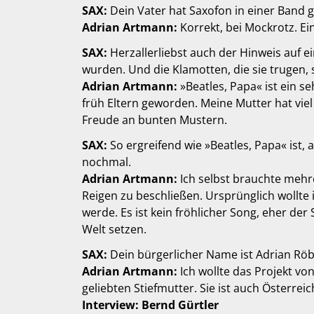
SAX:
Dein Vater hat Saxofon in einer Band g
Adrian Artmann:
Korrekt, bei Mockrotz. Ein
SAX:
Herzallerliebst auch der Hinweis auf ein
wurden. Und die Klamotten, die sie trugen, 
Adrian Artmann:
»Beatles, Papa« ist ein s
früh Eltern geworden. Meine Mutter hat viel
Freude an bunten Mustern.
SAX:
So ergreifend wie »Beatles, Papa« ist,
nochmal.
Adrian Artmann:
Ich selbst brauchte mehre
Reigen zu beschließen. Ursprünglich wollte 
werde. Es ist kein fröhlicher Song, eher de
Welt setzen.
SAX:
Dein bürgerlicher Name ist Adrian 
Adrian Artmann:
Ich wollte das Projekt v
geliebten Stiefmutter. Sie ist auch Österr
Interview: Bernd Gürtler