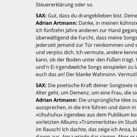
Steuererklärung oder so.
SAX:
Gut, dass du drangeblieben bist. Deine
Adrian Artmann:
Danke, in meinen kühnste
ich fünfzehn Jahre anderen zur Hand gegang
überwältigend die Furcht, dass meine Songs 
jederzeit jemand zur Tür reinkommen und sa
und verpiss dich. Ich vermute, andere kenne
kann, ob der Boden unter den Füßen trägt. 
und'n Ei irgendwelche Songs einspielen zu l
euch das an! Der blanke Wahnsinn. Vermutli
SAX:
Die poetische Kraft deiner Songtexte 
Alter geht, um Demenz, um eine Frau, die s
Adrian Artmann:
Die ursprüngliche Idee 
aussprechen, in die Irre führen und dann in
»Uhuhuhu« irgendwo aus dem Publikum komm
vorletzten Albums »Trümmerlotte« im Studio 
im Rausch! Ich dachte, das zeige ich Ansa, 
davon aus, Ansa würde das singen. Aber er u