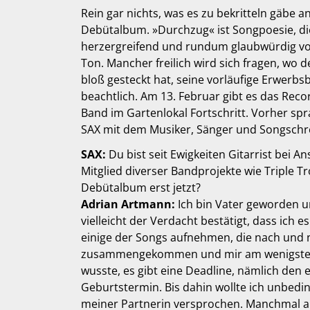
Rein gar nichts, was es zu bekritteln gäbe 
Debütalbum. »Durchzug« ist Songpoesie, die
herzergreifend und rundum glaubwürdig vo
Ton. Mancher freilich wird sich fragen, wo 
bloß gesteckt hat, seine vorläufige Erwerbs
beachtlich. Am 13. Februar gibt es das Rec
Band im Gartenlokal Fortschritt. Vorher spr
SAX mit dem Musiker, Sänger und Songschr
SAX:
Du bist seit Ewigkeiten Gitarrist bei 
Mitglied diverser Bandprojekte wie Triple 
Debütalbum erst jetzt?
Adrian Artmann:
Ich bin Vater geworden u
vielleicht der Verdacht bestätigt, dass ich e
einige der Songs aufnehmen, die nach und 
zusammengekommen und mir am wenigsten p
wusste, es gibt eine Deadline, nämlich den
Geburtstermin. Bis dahin wollte ich unbeding
meiner Partnerin versprochen. Manchmal arb