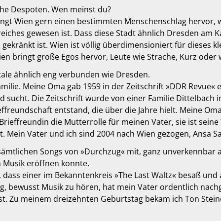
che Despoten. Wen meinst du?
gt Wien gern einen bestimmten Menschenschlag hervor, was 
eiches gewesen ist. Dass diese Stadt ähnlich Dresden am K
gekränkt ist. Wien ist völlig überdimensioniert für dieses 
ien bringt große Egos hervor, Leute wie Strache, Kurz oder 
tale ähnlich eng verbunden wie Dresden.
Familie. Meine Oma gab 1959 in der Zeitschrift »DDR Revue« 
nd sucht. Die Zeitschrift wurde von einer Familie Dittelbach
freundschaft entstand, die über die Jahre hielt. Meine Oma i
e Brieffreundin die Mutterrolle für meinen Vater, sie ist s
ist. Mein Vater und ich sind 2004 nach Wien gezogen, Ansa 
sämtlichen Songs von »Durchzug« mit, ganz unverkennbar a
n Musik eröffnen konnte.
 dass einer im Bekanntenkreis »The Last Waltz« besaß und a
g, bewusst Musik zu hören, hat mein Vater ordentlich nachge
nst. Zu meinem dreizehnten Geburtstag bekam ich Ton Stei