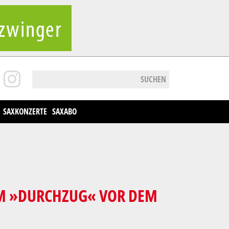
SUCHEN
SAXKONZERTE
SAXABO
UM »DURCHZUG« VOR DEM