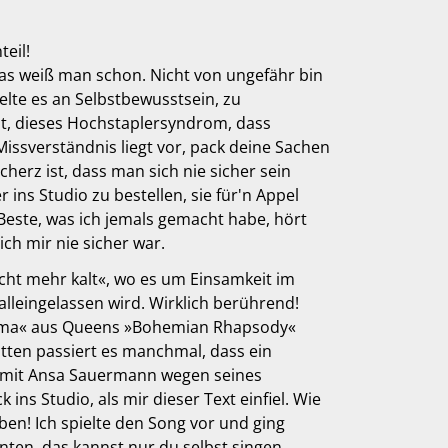
eil!
as weiß man schon. Nicht von ungefähr bin
lte es an Selbstbewusstsein, zu
nzt, dieses Hochstaplersyndrom, dass
issverständnis liegt vor, pack deine Sachen
herz ist, dass man sich nie sicher sein
ns Studio zu bestellen, sie für'n Appel
 Beste, was ich jemals gemacht habe, hört
ch mir nie sicher war.
icht mehr kalt«, wo es um Einsamkeit im
lleingelassen wird. Wirklich berührend!
»Mama« aus Queens »Bohemian Rhapsody«
itten passiert es manchmal, dass ein
 mit Ansa Sauermann wegen seines
ns Studio, als mir dieser Text einfiel. Wie
ben! Ich spielte den Song vor und ging
nten, das kannst nur du selbst singen.