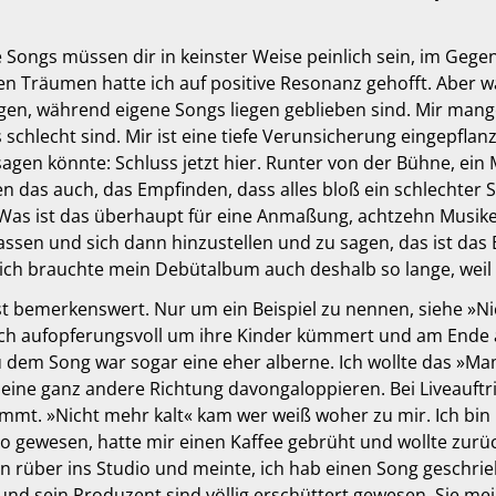
 Songs müssen dir in keinster Weise peinlich sein, im Gegent
n Träumen hatte ich auf positive Resonanz gehofft. Aber w
en, während eigene Songs liegen geblieben sind. Mir mange
schlecht sind. Mir ist eine tiefe Verunsicherung eingepfla
gen könnte: Schluss jetzt hier. Runter von der Bühne, ein M
n das auch, das Empfinden, dass alles bloß ein schlechter Sc
Was ist das überhaupt für eine Anmaßung, achtzehn Musiker i
assen und sich dann hinzustellen und zu sagen, das ist das
ch brauchte mein Debütalbum auch deshalb so lange, weil i
ist bemerkenswert. Nur um ein Beispiel zu nennen, siehe »N
ich aufopferungsvoll um ihre Kinder kümmert und am Ende a
zu dem Song war sogar eine eher alberne. Ich wollte das 
 eine ganz andere Richtung davongaloppieren. Bei Liveauftr
t. »Nicht mehr kalt« kam wer weiß woher zu mir. Ich bin
gewesen, hatte mir einen Kaffee gebrüht und wollte zurück i
bin rüber ins Studio und meinte, ich hab einen Song geschrie
nd sein Produzent sind völlig erschüttert gewesen. Sie mei