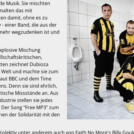
e Musik. Sie mischten
malten das mit
ten damit, ohne es zu
 - einer Band, die aus der
 mehr wegzudenken ist und
explosive Mischung
lschaftskritischen,
exten zeichnet Dubioza
en Welt und machte sie zum
 laut BBC und dem Time
s. Denn sie sind ehrlich,
itische Missstände an. Aus
ustrie stellen sie jedes
 Der Song "Free MP3" zum
chen der Solidarität mit den
ektiv unter anderem auch von Faith No More's Billy Gould,