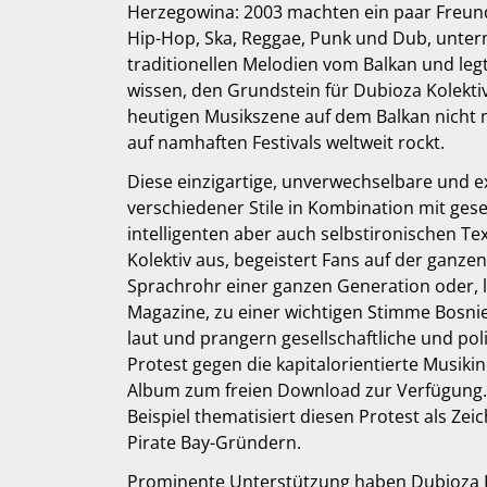
Herzegowina: 2003 machten ein paar Freund
Hip-Hop, Ska, Reggae, Punk und Dub, unter
traditionellen Melodien vom Balkan und leg
wissen, den Grundstein für Dubioza Kolektiv
heutigen Musikszene auf dem Balkan nicht
auf namhaften Festivals weltweit rockt.
Diese einzigartige, unverwechselbare und 
verschiedener Stile in Kombination mit gesel
intelligenten aber auch selbstironischen T
Kolektiv aus, begeistert Fans auf der ganz
Sprachrohr einer ganzen Generation oder,
Magazine, zu einer wichtigen Stimme Bosnien
laut und prangern gesellschaftliche und pol
Protest gegen die kapitalorientierte Musikind
Album zum freien Download zur Verfügung.
Beispiel thematisiert diesen Protest als Zei
Pirate Bay-Gründern.
Prominente Unterstützung haben Dubioza Kol