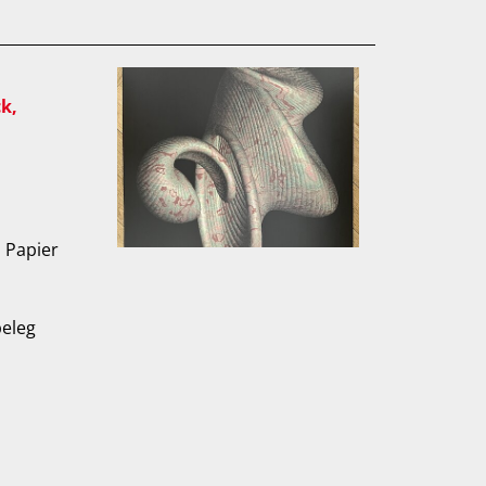
k,
 Papier
beleg