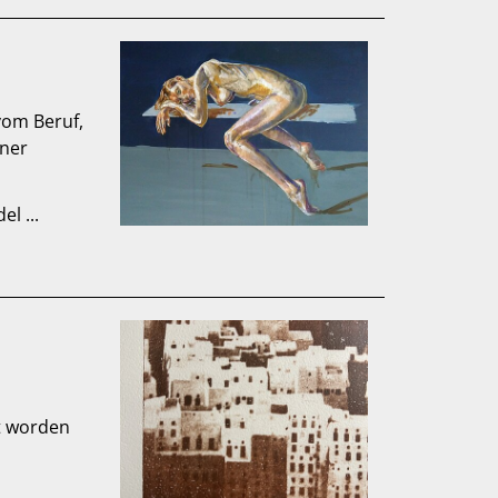
vom Beruf,
iner
l ...
t worden