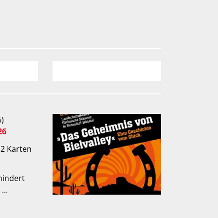
6)
26
 2 Karten
hindert
...