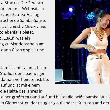
ra-Studios. Die Deutsch-
örlitzer mit Wohnsitz in
nisches Samba-Feeling
e krachende Samba-Sause,
brasilianische Musik eines
o ebenfalls bietet.
 „LuAu“, was ein
g zu Mondenschein am
dann Gitarre spielt und
rfamilie entstammt, blieb
 Studios der Liebe wegen
amals verheiratet ist. Be,
 auf und ist mit einem
ie Hälfte des Jahres in
t einer größeren Band auf und bietet die heiße Samba-Musik,
st ein Globetrotter, der neugierig auf andere Kulturen und 