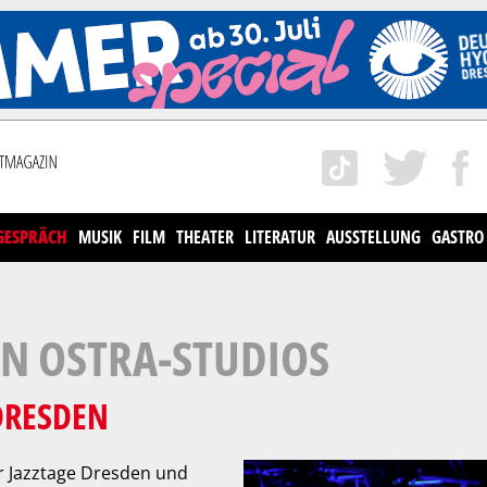
GESPRÄCH
MUSIK
FILM
THEATER
LITERATUR
AUSSTELLUNG
GASTRO
N OSTRA-STUDIOS
DRESDEN
r Jazztage Dresden und