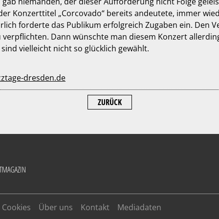
Es gab niemanden, der dieser Aufforderung nicht Folge geleis
der Konzerttitel „Corcovado“ bereits andeutete, immer wie
rlich forderte das Publikum erfolgreich Zugaben ein. Den Ve
u verpflichten. Dann wünschte man diesem Konzert allerding
d vielleicht nicht so glücklich gewählt.
ztage-dresden.de
ZURÜCK
Cookies
Über uns
Kontakt
Mediadaten