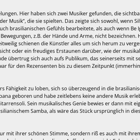
elungen. Hier haben sich zwei Musiker gefunden, die sichtb
r Musik“, die sie spielten. Das zeigte sich sowohl, wenn Si
h brasilianischen Gefühls bearbeitete, als auch wenn Be 
 Bewegungen, z.B. der Hände und Arme, nicht bezeichnen. 
tweilig schienen die Künstler alles um sich herum zu verges
sicht oder ein freudiges Erstaunen darüber, wie der musik
de übertrug sich auch aufs Publikum, das seinerseits mit 
t war für den Rezensenten bis zu diesem Zeitpunkt (immerhin
rs Fähigkeit zu loben, sich so überzeugend in die brasilian
ana geboren und habe zeitlebens keine andere Musik erlebt a
arrensoli. Sein musikalisches Genie bewies er dann mit ei
silianischem Samba, als wäre das Stück ursprünglich in di
nur mit ihrer schönen Stimme, sondern riß es auch mit ih