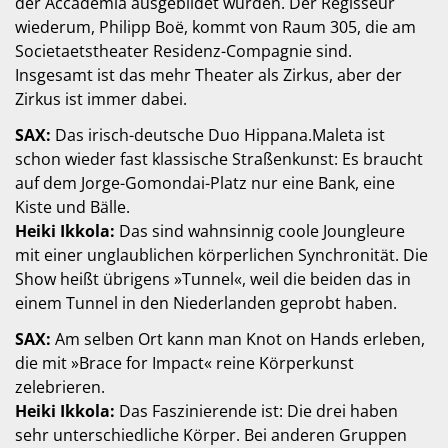
der Accademia ausgebildet wurden. Der Regisseur
wiederum, Philipp Boë, kommt von Raum 305, die am
Societaetstheater Residenz-Compagnie sind.
Insgesamt ist das mehr Theater als Zirkus, aber der
Zirkus ist immer dabei.
SAX:
Das irisch-deutsche Duo Hippana.Maleta ist
schon wieder fast klassische Straßenkunst: Es braucht
auf dem Jorge-Gomondai-Platz nur eine Bank, eine
Kiste und Bälle.
Heiki Ikkola:
Das sind wahnsinnig coole Joungleure
mit einer unglaublichen körperlichen Synchronität. Die
Show heißt übrigens »Tunnel«, weil die beiden das in
einem Tunnel in den Niederlanden geprobt haben.
SAX:
Am selben Ort kann man Knot on Hands erleben,
die mit »Brace for Impact« reine Körperkunst
zelebrieren.
Heiki Ikkola:
Das Faszinierende ist: Die drei haben
sehr unterschiedliche Körper. Bei anderen Gruppen