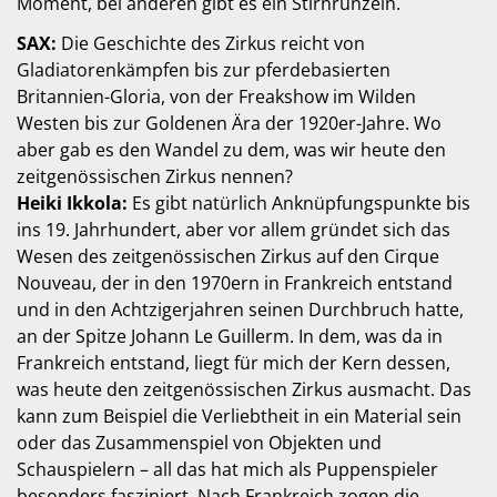
Moment, bei anderen gibt es ein Stirnrunzeln.
SAX:
Die Geschichte des Zirkus reicht von
Gladiatorenkämpfen bis zur pferdebasierten
Britannien-Gloria, von der Freakshow im Wilden
Westen bis zur Goldenen Ära der 1920er-Jahre. Wo
aber gab es den Wandel zu dem, was wir heute den
zeitgenössischen Zirkus nennen?
Heiki Ikkola:
Es gibt natürlich Anknüpfungspunkte bis
ins 19. Jahrhundert, aber vor allem gründet sich das
Wesen des zeitgenössischen Zirkus auf den Cirque
Nouveau, der in den 1970ern in Frankreich entstand
und in den Achtzigerjahren seinen Durchbruch hatte,
an der Spitze Johann Le Guillerm. In dem, was da in
Frankreich entstand, liegt für mich der Kern dessen,
was heute den zeitgenössischen Zirkus ausmacht. Das
kann zum Beispiel die Verliebtheit in ein Material sein
oder das Zusammenspiel von Objekten und
Schauspielern – all das hat mich als Puppenspieler
besonders fasziniert. Nach Frankreich zogen die