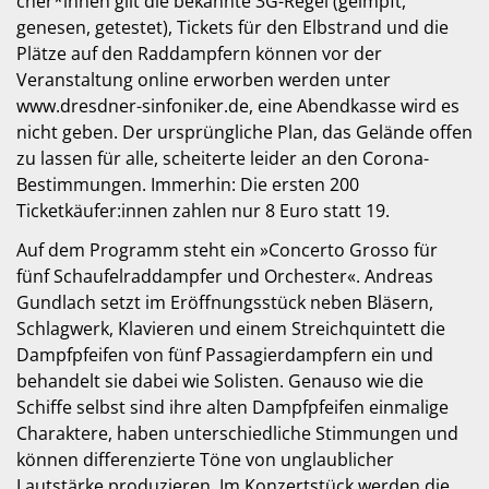
cher*innen gilt die bekannte 3G-Regel (geimpft,
genesen, getestet), Tickets für den Elbstrand und die
Plätze auf den Raddampfern können vor der
Veranstaltung online erworben werden unter
www.dresdner-sinfoniker.de, eine Abendkasse wird es
nicht geben. Der ursprüngliche Plan, das Gelände offen
zu lassen für alle, scheiterte leider an den Corona-
Bestimmungen. Immerhin: Die ersten 200
Ticketkäufer:innen zahlen nur 8 Euro statt 19.
Auf dem Programm steht ein »Concerto Grosso für
fünf Schaufelraddampfer und Orchester«. Andreas
Gundlach setzt im Eröffnungsstück neben Bläsern,
Schlagwerk, Klavieren und einem Streichquintett die
Dampfpfeifen von fünf Passagierdampfern ein und
behandelt sie dabei wie Solisten. Genauso wie die
Schiffe selbst sind ihre alten Dampfpfeifen einmalige
Charaktere, haben unterschiedliche Stimmungen und
können differenzierte Töne von unglaublicher
Lautstärke produzieren. Im Konzertstück werden die