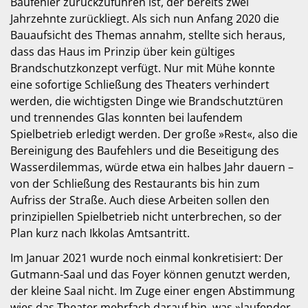
Baufehler zurückzuführen ist, der bereits zwei
Jahrzehnte zurückliegt. Als sich nun Anfang 2020 die
Bauaufsicht des Themas annahm, stellte sich heraus,
dass das Haus im Prinzip über kein gültiges
Brandschutzkonzept verfügt. Nur mit Mühe konnte
eine sofortige Schließung des Theaters verhindert
werden, die wichtigsten Dinge wie Brandschutztüren
und trennendes Glas konnten bei laufendem
Spielbetrieb erledigt werden. Der große »Rest«, also die
Bereinigung des Baufehlers und die Beseitigung des
Wasserdilemmas, würde etwa ein halbes Jahr dauern –
von der Schließung des Restaurants bis hin zum
Aufriss der Straße. Auch diese Arbeiten sollen den
prinzipiellen Spielbetrieb nicht unterbrechen, so der
Plan kurz nach Ikkolas Amtsantritt.
Im Januar 2021 wurde noch einmal konkretisiert: Der
Gutmann-Saal und das Foyer können genutzt werden,
der kleine Saal nicht. Im Zuge einer engen Abstimmung
wies das Theater mehrfach darauf hin, was »laufender