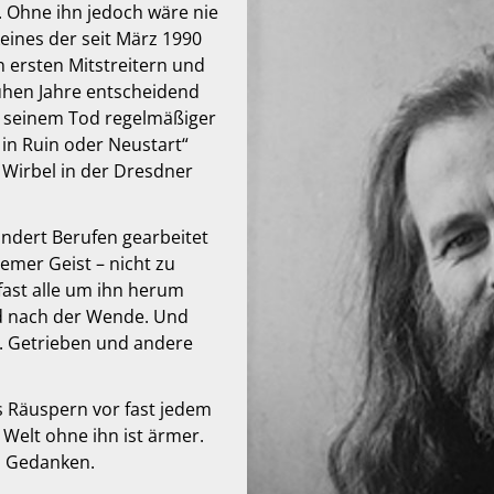
. Ohne ihn jedoch wäre nie
ines der seit März 1990
 ersten Mitstreitern und
ühen Jahre entscheidend
r seinem Tod regelmäßiger
g in Ruin oder Neustart“
 Wirbel in der Dresdner
undert Berufen gearbeitet
mer Geist – nicht zu
 fast alle um ihn herum
d nach der Wende. Und
. Getrieben und andere
s Räuspern vor fast jedem
 Welt ohne ihn ist ärmer.
n Gedanken.