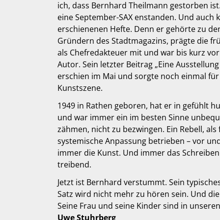
ich, dass Bernhard Theilmann gestorben ist
eine September-SAX enstanden. Und auch ke
erschienenen Hefte. Denn er gehörte zu den
Gründern des Stadtmagazins, prägte die fr
als Chefredakteuer mit und war bis kurz vo
Autor. Sein letzter Beitrag „Eine Ausstellun
erschien im Mai und sorgte noch einmal für
Kunstszene.
1949 in Rathen geboren, hat er in gefühlt h
und war immer ein im besten Sinne unbeque
zähmen, nicht zu bezwingen. Ein Rebell, als
systemische Anpassung betrieben – vor un
immer die Kunst. Und immer das Schreiben
treibend.
Jetzt ist Bernhard verstummt. Sein typische
Satz wird nicht mehr zu hören sein. Und die
Seine Frau und seine Kinder sind in unsere
Uwe Stuhrberg