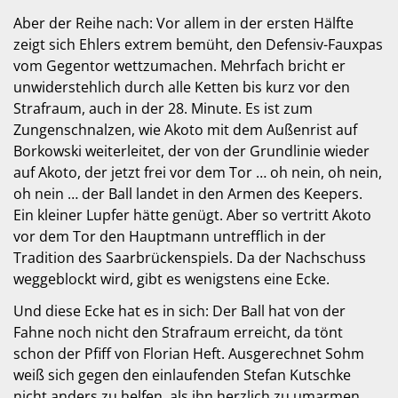
Aber der Reihe nach: Vor allem in der ersten Hälfte
zeigt sich Ehlers extrem bemüht, den Defensiv-Fauxpas
vom Gegentor wettzumachen. Mehrfach bricht er
unwiderstehlich durch alle Ketten bis kurz vor den
Strafraum, auch in der 28. Minute. Es ist zum
Zungenschnalzen, wie Akoto mit dem Außenrist auf
Borkowski weiterleitet, der von der Grundlinie wieder
auf Akoto, der jetzt frei vor dem Tor … oh nein, oh nein,
oh nein … der Ball landet in den Armen des Keepers.
Ein kleiner Lupfer hätte genügt. Aber so vertritt Akoto
vor dem Tor den Hauptmann untrefflich in der
Tradition des Saarbrückenspiels. Da der Nachschuss
weggeblockt wird, gibt es wenigstens eine Ecke.
Und diese Ecke hat es in sich: Der Ball hat von der
Fahne noch nicht den Strafraum erreicht, da tönt
schon der Pfiff von Florian Heft. Ausgerechnet Sohm
weiß sich gegen den einlaufenden Stefan Kutschke
nicht anders zu helfen, als ihn herzlich zu umarmen.