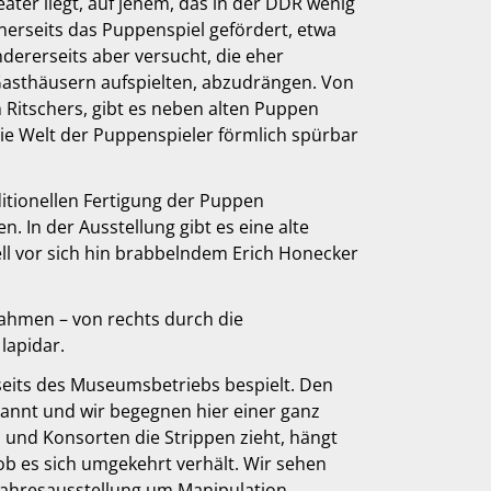
eater liegt, auf jenem, das in der DDR wenig
nerseits das Puppenspiel gefördert, etwa
ererseits aber versucht, die eher
Gasthäusern aufspielten, abzudrängen. Von
 Ritschers, gibt es neben alten Puppen
ie Welt der Puppenspieler förmlich spürbar
ditionellen Fertigung der Puppen
 In der Ausstellung gibt es eine alte
ll vor sich hin brabbelndem Erich Honecker
ahmen – von rechts durch die
lapidar.
eits des Museumsbetriebs bespielt. Den
nannt und wir begegnen hier einer ganz
 und Konsorten die Strippen zieht, hängt
 ob es sich umgekehrt verhält. Wir sehen
 Jahresausstellung um Manipulation,