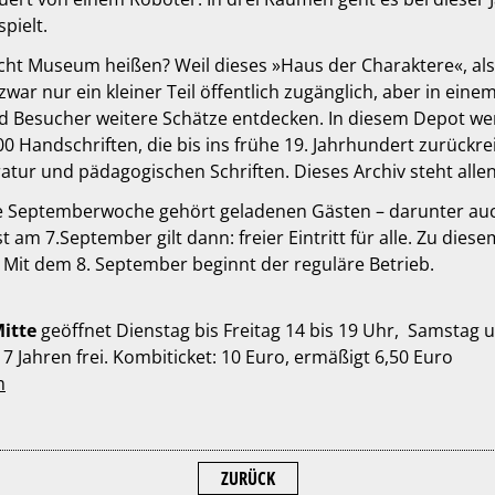
pielt.
t Museum heißen? Weil dieses »Haus der Charaktere«, als w
 zwar nur ein kleiner Teil öffentlich zugänglich, aber in 
 Besucher weitere Schätze entdecken. In diesem Depot werd
00 Handschriften, die bis ins frühe 19. Jahrhundert zurückr
ratur und pädagogischen Schriften. Dieses Archiv steht all
te Septemberwoche gehört geladenen Gästen – darunter auch
 am 7.September gilt dann: freier Eintritt für alle. Zu diese
 Mit dem 8. September beginnt der reguläre Betrieb.
itte
geöffnet Dienstag bis Freitag 14 bis 19 Uhr, Samstag un
7 Jahren frei. Kombiticket: 10 Euro, ermäßigt 6,50 Euro
m
ZURÜCK