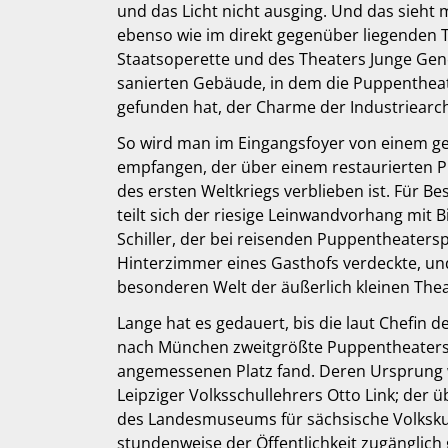
und das Licht nicht ausging. Und das sieht
ebenso wie im direkt gegenüber liegenden 
Staatsoperette und des Theaters Junge Ge
sanierten Gebäude, in dem die Puppenthe
gefunden hat, der Charme der Industriearch
So wird man im Eingangsfoyer von einem g
empfangen, der über einem restaurierten P
des ersten Weltkriegs verblieben ist. Für 
teilt sich der riesige Leinwandvorhang mit 
Schiller, der bei reisenden Puppentheatersp
Hinterzimmer eines Gasthofs verdeckte, und
besonderen Welt der äußerlich kleinen Thea
Lange hat es gedauert, bis die laut Chefin d
nach München zweitgrößte Puppentheater
angemessenen Platz fand. Deren Ursprung
Leipziger Volksschullehrers Otto Link; der
des Landesmuseums für sächsische Volksku
stundenweise der Öffentlichkeit zugänglich