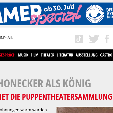
GESPRÄCH
MUSIK
FILM
THEATER
LITERATUR
AUSSTELLUNG
GASTRO
HONECKER ALS KÖNIG
NET DIE PUPPENTHEATERSAMMLUNG 
s Wohnungen warm wurden