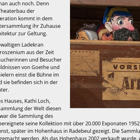
 man auch noch. Denn
Theaterbau der
neration kommt in dem
atersammlung ihr Zuhause
itektur zur Geltung.
ewaltigen Ladekran
roszenium aus der Zeit
Besucherinnen und Besucher
Bildnissen von Goethe und
ielern einst die Bühne im
 sie befinden sich in der
ter.
es Hauses, Kathi Loch,
sammlung der Welt diesen
 war die Sammlung des
 übereignete seine Kollektion mit über 20.000 Exponaten 1
nst, später im Hohenhaus in Radebeul gezeigt. Die Samml
 gemacht werden. Als das Hohenhaus 2002 verkauft wurde, w