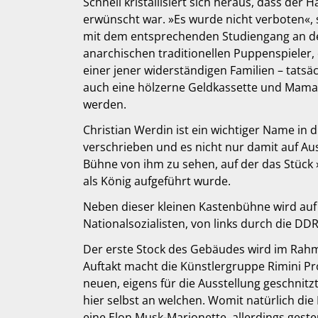
Schnell kristallisiert sich heraus, dass der
erwünscht war. »Es wurde nicht verboten«, 
mit dem entsprechenden Studiengang an der
anarchischen traditionellen Puppenspieler
einer jener widerständigen Familien – tats
auch eine hölzerne Geldkassette und Mama R
werden.
Christian Werdin ist ein wichtiger Name in
verschrieben und es nicht nur damit auf Au
Bühne von ihm zu sehen, auf der das Stück 
als König aufgeführt wurde.
Neben dieser kleinen Kastenbühne wird auf
Nationalsozialisten, von links durch die DDR
Der erste Stock des Gebäudes wird im Rah
Auftakt macht die Künstlergruppe Rimini Pr
neuen, eigens für die Ausstellung geschnit
hier selbst an welchen. Womit natürlich die
eine Elon Musk-Marionette, allerdings gest