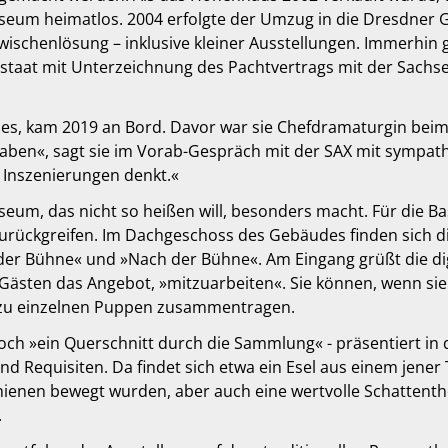
m heimatlos. 2004 erfolgte der Umzug in die Dresdner Ga
wischenlösung – inklusive kleiner Ausstellungen. Immerhin
reistaat mit Unterzeichnung des Pachtvertrags mit der Sach
uses, kam 2019 an Bord. Davor war sie Chefdramaturgin bei
aben«, sagt sie im Vorab-Gespräch mit der SAX mit sympath
 Inszenierungen denkt.«
seum, das nicht so heißen will, besonders macht. Für die B
urückgreifen. Im Dachgeschoss des Gebäudes finden sich di
der Bühne« und »Nach der Bühne«. Am Eingang grüßt die digi
ästen das Angebot, »mitzuarbeiten«. Sie können, wenn sie w
zu einzelnen Puppen zusammentragen.
och »ein Querschnitt durch die Sammlung« - präsentiert in
nd Requisiten. Da findet sich etwa ein Esel aus einem jen
ienen bewegt wurden, aber auch eine wertvolle Schattenthe
.