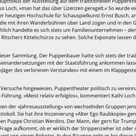
 Hauptfokus der Ausstellung auf dem traditionellen Puppenth
so Loch, »man hat das über Lizenzen geregelt.« So wurde ei
 heutigen Hochschule für Schauspielkunst Ernst Busch, and
, die mit ihren Wanderbühnen über Land zogen und in den 
ächlich handelte es sich stets um Familienunternehmen – den
itschers Kittelschürze zu sehen. Solche Exponate lassen d
 dieser Sammlung. Der Puppenbauer hatte sich stets der tra
seinandersetzungen mit der Staatsführung ankommen lassen.
»Jäger des verlorenen Verstandes« mit einem im Klappgeste
 Versuche hingewiesen, Puppentheater politisch zu vereinn
-Führung. »Meist relativ erfolglos«, kommentiert Kathi Loch 
men der »Jahresausstellung« von wechselnden Gruppen jens
otokoll. Sie hat ihre Inszenierung »Alter Ego Raubkopie« ge
zten Puppe Christian Werdins. Der Mann, der gern für Trump
 Frage aufkommt, ob er wirklich der Strippenzieher ist oder
euert von einem Roboter. In drei Räumen geht es bei dieser