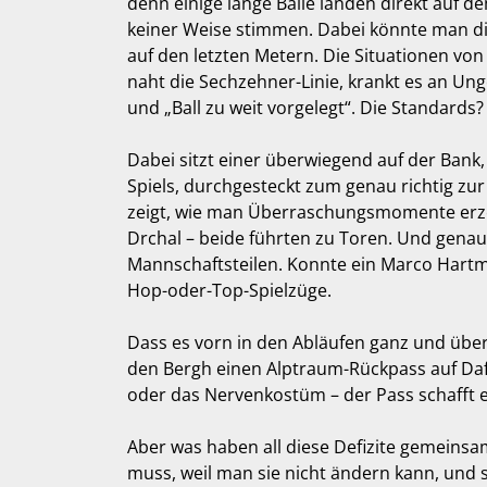
denn einige lange Bälle landen direkt auf d
keiner Weise stimmen. Dabei könnte man dies
auf den letzten Metern. Die Situationen vo
naht die Sechzehner-Linie, krankt es an Un
und „Ball zu weit vorgelegt“. Die Standards?
Dabei sitzt einer überwiegend auf der Bank,
Spiels, durchgesteckt zum genau richtig zur
zeigt, wie man Überraschungsmomente erzeu
Drchal – beide führten zu Toren. Und genau
Mannschaftsteilen. Konnte ein Marco Hartm
Hop-oder-Top-Spielzüge.
Dass es vorn in den Abläufen ganz und überh
den Bergh einen Alptraum-Rückpass auf Dafer
oder das Nervenkostüm – der Pass schafft e
Aber was haben all diese Defizite gemeinsam
muss, weil man sie nicht ändern kann, und