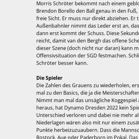
Morris Schröter bekommt nach einem gebl
Brendon Borello den Ball genau in den Fuß, 
freie Sicht. Er muss nur direkt abziehen. Er t
Außenbahnler nimmt das Leder erst an, das 
dann erst kommt der Schuss. Diese Sekund
reicht, damit van den Bergh das offene Sche
dieser Szene (doch nicht nur daran) kann 
Offensivsituation der SGD festmachen. Schli
Schröter besser kann.
Die Spieler
Die Zahlen des Grauens zu wiederholen, ers
mal zu den Basics, die ja die Meisterschafte
Nimmt man mal das unsägliche Koggespiel a
heraus, hat Dynamo Dresden 2022 kein Spie
Unterschied verloren und dabei nie mehr als
Niederlagen wären also mit nur einem zusät
Punkte herbeizuzuaubern. Dass die Mannscha
Rostock, Aue oder Paderborn im Pokal. Das 