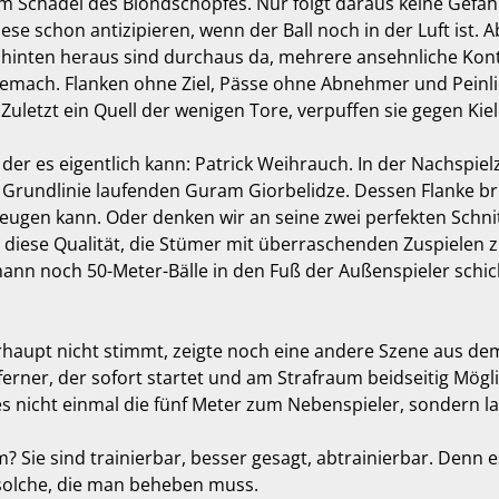
em Schädel des Blondschopfes. Nur folgt daraus keine Gefah
e schon antizipieren, wenn der Ball noch in der Luft ist. 
n hinten heraus sind durchaus da, mehrere ansehnliche Kon
gemach. Flanken ohne Ziel, Pässe ohne Abnehmer und Peinli
 Zuletzt ein Quell der wenigen Tore, verpuffen sie gegen Kiel
 der es eigentlich kann: Patrick Weihrauch. In der Nachspiel
 Grundlinie laufenden Guram Giorbelidze. Dessen Flanke bri
gen kann. Oder denken wir an seine zwei perfekten Schnitt
 diese Qualität, die Stümer mit überraschenden Zuspielen z
ann noch 50-Meter-Bälle in den Fuß der Außenspieler schi
aupt nicht stimmt, zeigte noch eine andere Szene aus dem H
ner, der sofort startet und am Strafraum beidseitig Möglic
s nicht einmal die fünf Meter zum Nebenspieler, sondern l
? Sie sind trainierbar, besser gesagt, abtrainierbar. Denn
 solche, die man beheben muss.