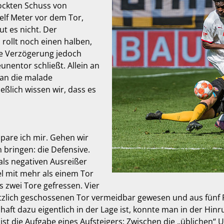
ockten Schuss von
elf Meter vor dem Tor,
ut es nicht. Der
rollt noch einen halben,
e Verzögerung jedoch
unentor schließt. Allein an
man die malade
eßlich wissen wir, dass es
pare ich mir. Gehen wir
n bringen: die Defensive.
ls negativen Ausreißer
l mit mehr als einem Tor
 zwei Tore gefressen. Vier
zlich geschossenen Tor vermeidbar gewesen und aus fünf R
ft dazu eigentlich in der Lage ist, konnte man in der Hin
ist die Aufgabe eines Aufsteigers: Zwischen die „üblichen“