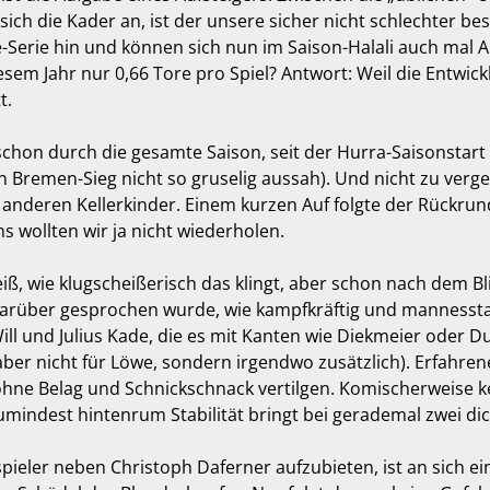
ch die Kader an, ist der unsere sicher nicht schlechter best
e-Serie hin und können sich nun im Saison-Halali auch mal A
sem Jahr nur 0,66 Tore pro Spiel? Antwort: Weil die Entwic
t.
schon durch die gesamte Saison, seit der Hurra-Saisonstart
 Bremen-Sieg nicht so gruselig aussah). Und nicht zu verge
nderen Kellerkinder. Einem kurzen Auf folgte der Rückrun
s wollten wir ja nicht wiederholen.
, wie klugscheißerisch das klingt, aber schon nach dem Blick
darüber gesprochen wurde, wie kampfkräftig und mannesstar
 Will und Julius Kade, die es mit Kanten wie Diekmeier oder
 aber nicht für Löwe, sondern irgendwo zusätzlich). Erfahre
 ohne Belag und Schnickschnack vertilgen. Komischerweise 
zumindest hintenrum Stabilität bringt bei gerademal zwei di
lspieler neben Christoph Daferner aufzubieten, ist an sich e