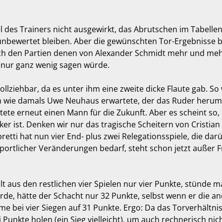
 des Trainers nicht ausgewirkt, das Abrutschen im Tabellenf
 unbewertet bleiben. Aber die gewünschten Tor-Ergebnisse br
h den Partien denen von Alexander Schmidt mehr und mehr 
r nur ganz wenig sagen würde.
lziehbar, da es unter ihm eine zweite dicke Flaute gab. So
h wie damals Uwe Neuhaus erwartete, der das Ruder herumre
htete erneut einen Mann für die Zukunft. Aber es scheint so,
cker ist. Denken wir nur das tragische Scheitern von Cristian
retti hat nun vier End- plus zwei Relegationsspiele, die d
portlicher Veränderungen bedarf, steht schon jetzt außer F
 aus den restlichen vier Spielen nur vier Punkte, stünde m
e, hätte der Schacht nur 32 Punkte, selbst wenn er die an
bei vier Siegen auf 31 Punkte. Ergo: Da das Torverhältnis 
unkte holen (ein Sieg vielleicht), um auch rechnerisch nic