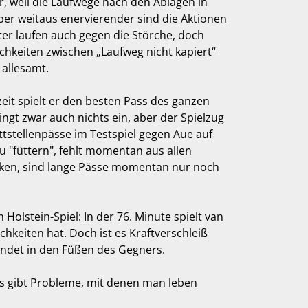
r, weil die Laufwege nach den Ablagen in
Aber weitaus enervierender sind die Aktionen
ter laufen auch gegen die Störche, doch
chkeiten zwischen „Laufweg nicht kapiert“
 allesamt.
zeit spielt er den besten Pass des ganzen
ngt zwar auch nichts ein, aber der Spielzug
stellenpässe im Testspiel gegen Aue auf
u "füttern", fehlt momentan aus allen
cken, sind lange Pässe momentan nur noch
olstein-Spiel: In der 76. Minute spielt van
hkeiten hat. Doch ist es Kraftverschleiß
andet in den Füßen des Gegners.
 es gibt Probleme, mit denen man leben