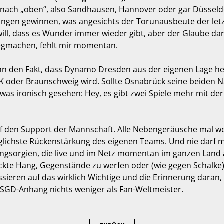
d nach „oben“, also Sandhausen, Hannover oder gar Düsseld
ngen gewinnen, was angesichts der Torunausbeute der le
will, dass es Wunder immer wieder gibt, aber der Glaube da
egmachen, fehlt mir momentan.
ann den Fakt, dass Dynamo Dresden aus der eigenen Lage h
CK oder Braunschweig wird. Sollte Osnabrück seine beiden 
was ironisch gesehen: Hey, es gibt zwei Spiele mehr mit de
f den Support der Mannschaft. Alle Nebengeräusche mal wegs
lichste Rückenstärkung des eigenen Teams. Und nie darf ma
ngsorgien, die live und im Netz momentan im ganzen Land 
te Hang, Gegenstände zu werfen oder (wie gegen Schalke) 
sieren auf das wirklich Wichtige und die Erinnerung daran, 
 SGD-Anhang nichts weniger als Fan-Weltmeister.