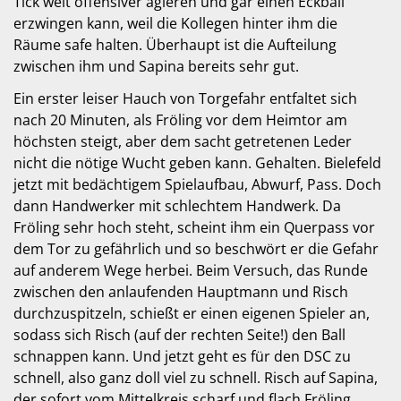
Tick weit offensiver agieren und gar einen Eckball
erzwingen kann, weil die Kollegen hinter ihm die
Räume safe halten. Überhaupt ist die Aufteilung
zwischen ihm und Sapina bereits sehr gut.
Ein erster leiser Hauch von Torgefahr entfaltet sich
nach 20 Minuten, als Fröling vor dem Heimtor am
höchsten steigt, aber dem sacht getretenen Leder
nicht die nötige Wucht geben kann. Gehalten. Bielefeld
jetzt mit bedächtigem Spielaufbau, Abwurf, Pass. Doch
dann Handwerker mit schlechtem Handwerk. Da
Fröling sehr hoch steht, scheint ihm ein Querpass vor
dem Tor zu gefährlich und so beschwört er die Gefahr
auf anderem Wege herbei. Beim Versuch, das Runde
zwischen den anlaufenden Hauptmann und Risch
durchzuspitzeln, schießt er einen eigenen Spieler an,
sodass sich Risch (auf der rechten Seite!) den Ball
schnappen kann. Und jetzt geht es für den DSC zu
schnell, also ganz doll viel zu schnell. Risch auf Sapina,
der sofort vom Mittelkreis scharf und flach Fröling