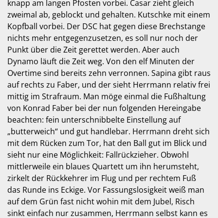
knapp am langen Pfosten vorbei. Casar zieht gleich
zweimal ab, geblockt und gehalten. Kutschke mit einem
Kopfball vorbei. Der DSC hat gegen diese Brechstange
nichts mehr entgegenzusetzen, es soll nur noch der
Punkt über die Zeit gerettet werden. Aber auch
Dynamo läuft die Zeit weg. Von den elf Minuten der
Overtime sind bereits zehn verronnen. Sapina gibt raus
auf rechts zu Faber, und der sieht Herrmann relativ frei
mittig im Strafraum. Man möge einmal die Fußhaltung
von Konrad Faber bei der nun folgenden Hereingabe
beachten: fein unterschnibbelte Einstellung auf
„butterweich“ und gut handlebar. Herrmann dreht sich
mit dem Rücken zum Tor, hat den Ball gut im Blick und
sieht nur eine Möglichkeit: Fallrückzieher. Obwohl
mittlerweile ein blaues Quartett um ihn herumsteht,
zirkelt der Rückkehrer im Flug und per rechtem Fuß
das Runde ins Eckige. Vor Fassungslosigkeit weiß man
auf dem Grün fast nicht wohin mit dem Jubel, Risch
sinkt einfach nur zusammen, Herrmann selbst kann es