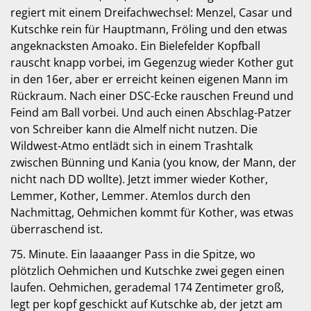
regiert mit einem Dreifachwechsel: Menzel, Casar und
Kutschke rein für Hauptmann, Fröling und den etwas
angeknacksten Amoako. Ein Bielefelder Kopfball
rauscht knapp vorbei, im Gegenzug wieder Kother gut
in den 16er, aber er erreicht keinen eigenen Mann im
Rückraum. Nach einer DSC-Ecke rauschen Freund und
Feind am Ball vorbei. Und auch einen Abschlag-Patzer
von Schreiber kann die Almelf nicht nutzen. Die
Wildwest-Atmo entlädt sich in einem Trashtalk
zwischen Bünning und Kania (you know, der Mann, der
nicht nach DD wollte). Jetzt immer wieder Kother,
Lemmer, Kother, Lemmer. Atemlos durch den
Nachmittag, Oehmichen kommt für Kother, was etwas
überraschend ist.
75. Minute. Ein laaaanger Pass in die Spitze, wo
plötzlich Oehmichen und Kutschke zwei gegen einen
laufen. Oehmichen, gerademal 174 Zentimeter groß,
legt per kopf geschickt auf Kutschke ab, der jetzt am