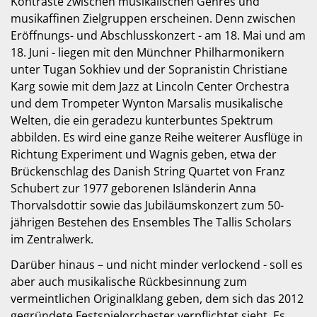
Kontraste zwischen musikalischen Genres und
musikaffinen Zielgruppen erscheinen. Denn zwischen
Eröffnungs- und Abschlusskonzert - am 18. Mai und am
18. Juni - liegen mit den Münchner Philharmonikern
unter Tugan Sokhiev und der Sopranistin Christiane
Karg sowie mit dem Jazz at Lincoln Center Orchestra
und dem Trompeter Wynton Marsalis musikalische
Welten, die ein geradezu kunterbuntes Spektrum
abbilden. Es wird eine ganze Reihe weiterer Ausflüge in
Richtung Experiment und Wagnis geben, etwa der
Brückenschlag des Danish String Quartet von Franz
Schubert zur 1977 geborenen Isländerin Anna
Thorvalsdottir sowie das Jubiläumskonzert zum 50-
jährigen Bestehen des Ensembles The Tallis Scholars
im Zentralwerk.
Darüber hinaus – und nicht minder verlockend - soll es
aber auch musikalische Rückbesinnung zum
vermeintlichen Originalklang geben, dem sich das 2012
gegründete Festspielorchester verpflichtet sieht. Es