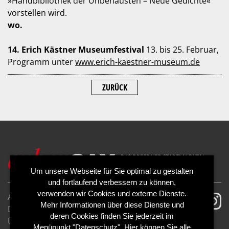
»Handbibliothek der Unbehausten – Neue Gedichte«
vorstellen wird.
wo.
14. Erich Kästner Museumfestival
13. bis 25. Februar,
Programm unter
www.erich-kaestner-museum.de
ZURÜCK
Um unsere Webseite für Sie optimal zu gestalten
und fortlaufend verbessern zu können,
verwenden wir Cookies und externe Dienste.
AGB
Impressum
Mehr Informationen über diese Dienste und
Datenschutzerklärung
Cookies
deren Cookies finden Sie jederzeit im
Über uns
Kontakt
Mediadaten
Menüpunkt "Datenschutz". Hier können Sie alle