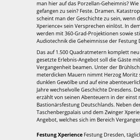
man hier auf das Porzellan-Geheimnis? Wie f
gefangen zu sein? Feste. Dramen. Katastrop
scheint man der Geschichte zu sein, wenn d
Xperience« sein Versprechen einlöst. In de
werden mit 360-Grad-Projektionen sowie s
Audiotechnik die Geheimnisse der Festung 
Das auf 1.500 Quadratmetern komplett neu 
gesetzte Erlebnis-Angebot soll die Gäste mit
Vergangenheit beamen. Unter der Brühlsche
meterdicken Mauern nimmt Herzog Moritz s
dunklen Gewölbe und auf eine abenteuerlich
Jahre wechselvolle Geschichte Dresdens. De
erzählt von seinen Abenteuern in der eins
Bastionärsfestung Deutschlands. Neben d
Taschenbergpalais und dem Zwinger Xperien
Angebot, welches sich im Bereich Vergange
Festung Xperience
Festung Dresden, täglic