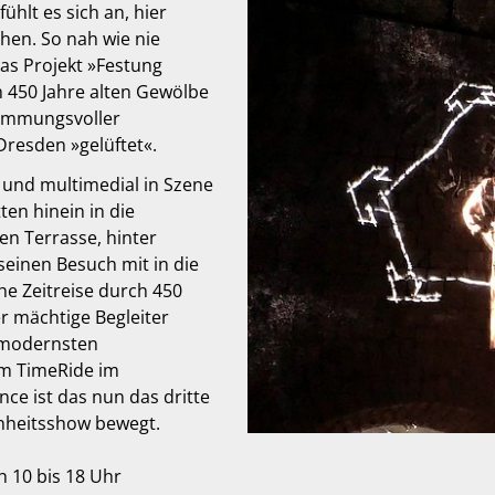
ühlt es sich an, hier
hen. So nah wie nie
as Projekt »Festung
m 450 Jahre alten Gewölbe
timmungsvoller
Dresden »gelüftet«.
und multimedial in Szene
ten hinein in die
n Terrasse, hinter
einen Besuch mit in die
e Zeitreise durch 450
r mächtige Begleiter
t modernsten
em TimeRide im
ce ist das nun das dritte
nheitsshow bewegt.
h 10 bis 18 Uhr