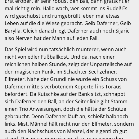
Erst erobert er sehr robust den Ball, dann grätscht er
mal richtig rein. Hallo wach, wer kommt ins Rudel! Es
wird geschubst und rumgebrüllt, eben mal etwas
Leben auf die die Wiese gebracht. Gelb Daferner, Gelb
Barylla. Gleich danach legt Daferner auch noch Sijaric –
also Nerven hat der Mann auf jeden Fall.
Das Spiel wird nun tatsächlich munterer, wenn auch
nicht von edler Fußballkost. Und da, nach einer
reichlichen halben Stunde, zeigt der Unparteiische auf
den magischen Punkt im Schachter Sechzehner:
Elfmeter. Nahe der Grundlinie wurde ein Schuss von
Daferner mittels verbotenem Köperteil ins Toraus
befördert. Da Kutschke auf der Bank sitzt, schnappt
sich Daferner den Ball, an der Seitenlinie gibt Stamm
einen Trio Anweisungen, doch die hätte der Schütze
gebraucht. Denn Daferner läuft an, schießt halbhoch
links. Mist. Männel hält nicht nur den Elfmeter, sondern
auch den Nachschuss von Menzel, der eigentlich gut
stand. Das muss man wissen, dass man gegen den