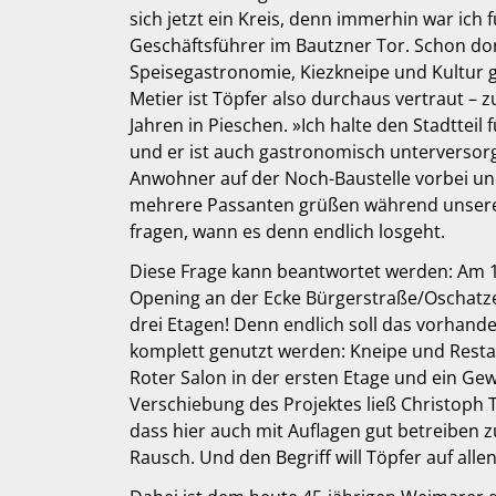
sich jetzt ein Kreis, denn immerhin war ich f
Geschäftsführer im Bautzner Tor. Schon do
Speisegastronomie, Kiezkneipe und Kultur g
Metier ist Töpfer also durchaus vertraut – z
Jahren in Pieschen. »Ich halte den Stadtteil
und er ist auch gastronomisch unterversor
Anwohner auf der Noch-Baustelle vorbei un
mehrere Passanten grüßen während unsere
fragen, wann es denn endlich losgeht.
Diese Frage kann beantwortet werden: Am 1
Opening an der Ecke Bürgerstraße/Oschatzer
drei Etagen! Denn endlich soll das vorhand
komplett genutzt werden: Kneipe und Resta
Roter Salon in der ersten Etage und ein Ge
Verschiebung des Projektes ließ Christoph Tö
dass hier auch mit Auflagen gut betreiben 
Rausch. Und den Begriff will Töpfer auf al