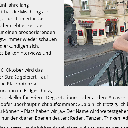
ünf Jahre lang
rt hat die Mischung aus
ut funktioniert.« Das
udem lebt er seit vier
 für einen prosperierenden
gt.« Immer wieder schauen
d erkundigen sich,
s Balkoninterviews und
6. Oktober wird das
 Straße gefeiert – auf
ene Platzpotenzial
uration im Erdgeschoss,
wölbekeller für Feiern, Degus-tationen oder andere Anläss
pfer überhaupt nicht aufkommen: »Da bin ich trotzig. Ich bi
zu können – Platz haben wir ja.« Der Name wird weitestgehen
len nur denkbaren Ebenen deuten: Reden, Tanzen, Trinken, 