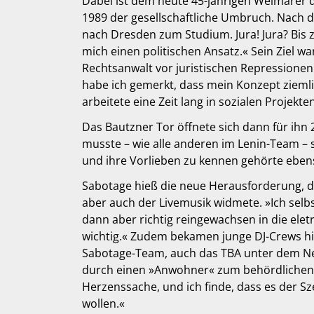
Dabei ist dem heute 45-jährigen Weimarer d
1989 der gesellschaftliche Umbruch. Nach de
nach Dresden zum Studium. Jura! Jura? Bis 
mich einen politischen Ansatz.« Sein Ziel wa
Rechtsanwalt vor juristischen Repressionen 
habe ich gemerkt, dass mein Konzept ziemlic
arbeitete eine Zeit lang in sozialen Projekte
Das Bautzner Tor öffnete sich dann für ihn
musste – wie alle anderen im Lenin-Team –
und ihre Vorlieben zu kennen gehörte ebens
Sabotage hieß die neue Herausforderung, di
aber auch der Livemusik widmete. »Ich selbs
dann aber richtig reingewachsen in die ele
wichtig.« Zudem bekamen junge DJ-Crews hie
Sabotage-Team, auch das TBA unter dem Neu
durch einen »Anwohner« zum behördlichen Cl
Herzenssache, und ich finde, dass es der S
wollen.«