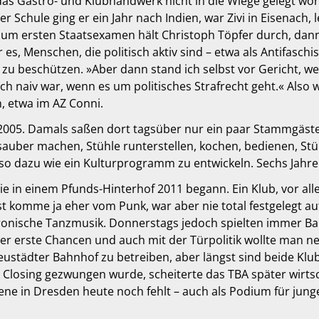
as Gastro- und Klubhandwerk nicht in die Wiege gelegt wor
r Schule ging er ein Jahr nach Indien, war Zivi in Eisenach,
zum ersten Staatsexamen hält Christoph Töpfer durch, dann 
r es, Menschen, die politisch aktiv sind – etwa als Antifasch
zu beschützen. »Aber dann stand ich selbst vor Gericht, weil
h naiv war, wenn es um politisches Strafrecht geht.« Also 
n, etwa im AZ Conni.
 2005. Damals saßen dort tagsüber nur ein paar Stammgäste
 sauber machen, Stühle runterstellen, kochen, bedienen, S
o dazu wie ein Kulturprogramm zu entwickeln. Sechs Jahre 
e in einem Pfunds-Hinterhof 2011 begann. Ein Klub, vor all
t komme ja eher vom Punk, war aber nie total festgelegt au
tronische Tanzmusik. Donnerstags jedoch spielten immer Ba
r erste Chancen und auch mit der Türpolitik wollte man ne
städter Bahnhof zu betreiben, aber längst sind beide Kl
osing gezwungen wurde, scheiterte das TBA später wirtsch
zene in Dresden heute noch fehlt – auch als Podium für jun