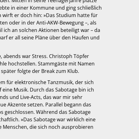
den. Mitten in seine Teenagerjahre platze
 lebte in einer Kommune und ging schließlich
wirft er doch hin: »Das Studium hatte für
isten oder in der Anti-AKW-Bewegung –, als
 ich an solchen Aktionen beteiligt war – da
warf er all seine Pläne über den Haufen und
, abends war Stress. Christoph Töpfer
tühle hochstellen. Stammgäste mit Namen
später folgte der Break zum Klub.
em für elektronische Tanzmusik, der sich
f eine Musik. Durch das Sabotage bin ich
nds und Live-Acts, das war mir sehr
ue Akzente setzen. Parallel begann das
ubs geschlossen. Während das Sabotage
aftlich. »Das Sabotage war wirklich eine
ge Menschen, die sich noch ausprobieren