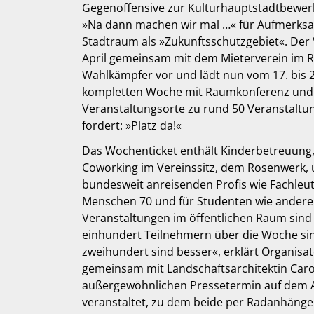
Gegenoffensive zur Kulturhauptstadtbewer
»Na dann machen wir mal …« für Aufmerks
Stadtraum als »Zukunftsschutzgebiet«. Der 
April gemeinsam mit dem Mieterverein im R
Wahlkämpfer vor und lädt nun vom 17. bis 23
kompletten Woche mit Raumkonferenz und 
Veranstaltungsorte zu rund 50 Veranstaltu
fordert: »Platz da!«
Das Wochenticket enthält Kinderbetreuung
Coworking im Vereinssitz, dem Rosenwerk, u
bundesweit anreisenden Profis wie Fachleut
Menschen 70 und für Studenten wie andere 
Veranstaltungen im öffentlichen Raum sind n
einhundert Teilnehmern über die Woche sin
zweihundert sind besser«, erklärt Organisato
gemeinsam mit Landschaftsarchitektin Caro
außergewöhnlichen Pressetermin auf dem A
veranstaltet, zu dem beide per Radanhänger