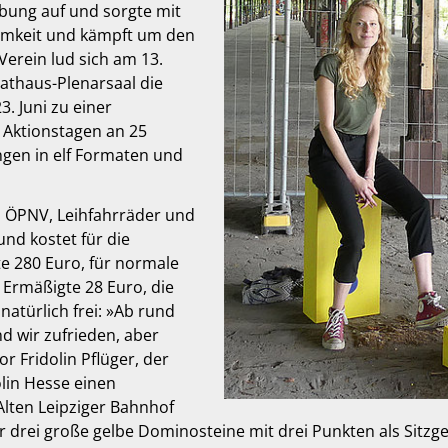
bung auf und sorgte mit
amkeit und kämpft um den
Verein lud sich am 13.
athaus-Plenarsaal die
. Juni zu einer
Aktionstagen an 25
ngen in elf Formaten und
, ÖPNV, Leihfahrräder und
nd kostet für die
e 280 Euro, für normale
Ermäßigte 28 Euro, die
atürlich frei: »Ab rund
d wir zufrieden, aber
r Fridolin Pflüger, der
lin Hesse einen
lten Leipziger Bahnhof
 drei große gelbe Dominosteine mit drei Punkten als Sitz