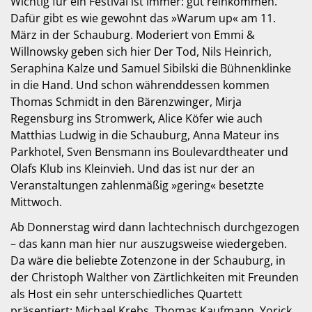
Wichtig für ein Festival ist immer: gut reinkommen.
Dafür gibt es wie gewohnt das »Warum up« am 11.
März in der Schauburg. Moderiert von Emmi &
Willnowsky geben sich hier Der Tod, Nils Heinrich,
Seraphina Kalze und Samuel Sibilski die Bühnenklinke
in die Hand. Und schon währenddessen kommen
Thomas Schmidt in den Bärenzwinger, Mirja
Regensburg ins Stromwerk, Alice Köfer wie auch
Matthias Ludwig in die Schauburg, Anna Mateur ins
Parkhotel, Sven Bensmann ins Boulevardtheater und
Olafs Klub ins Kleinvieh. Und das ist nur der an
Veranstaltungen zahlenmäßig »gering« besetzte
Mittwoch.
Ab Donnerstag wird dann lachtechnisch durchgezogen
– das kann man hier nur auszugsweise wiedergeben.
Da wäre die beliebte Zotenzone in der Schauburg, in
der Christoph Walther von Zärtlichkeiten mit Freunden
als Host ein sehr unterschiedliches Quartett
präsentiert: Michael Krebs, Thomas Kaufmann, Yorick