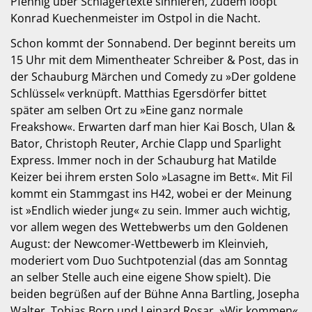
Pfennig über Schlagertexte sinnieren, zudem loopt
Konrad Kuechenmeister im Ostpol in die Nacht.
Schon kommt der Sonnabend. Der beginnt bereits um
15 Uhr mit dem Mimentheater Schreiber & Post, das in
der Schauburg Märchen und Comedy zu »Der goldene
Schlüssel« verknüpft. Matthias Egersdörfer bittet
später am selben Ort zu »Eine ganz normale
Freakshow«. Erwarten darf man hier Kai Bosch, Ulan &
Bator, Christoph Reuter, Archie Clapp und Sparlight
Express. Immer noch in der Schauburg hat Matilde
Keizer bei ihrem ersten Solo »Lasagne im Bett«. Mit Fil
kommt ein Stammgast ins H42, wobei er der Meinung
ist »Endlich wieder jung« zu sein. Immer auch wichtig,
vor allem wegen des Wettebwerbs um den Goldenen
August: der Newcomer-Wettbewerb im Kleinvieh,
moderiert vom Duo Suchtpotenzial (das am Sonntag
an selber Stelle auch eine eigene Show spielt). Die
beiden begrüßen auf der Bühne Anna Bartling, Josepha
Walter, Tobias Born und Leinard Rosar. »Wir kommen«