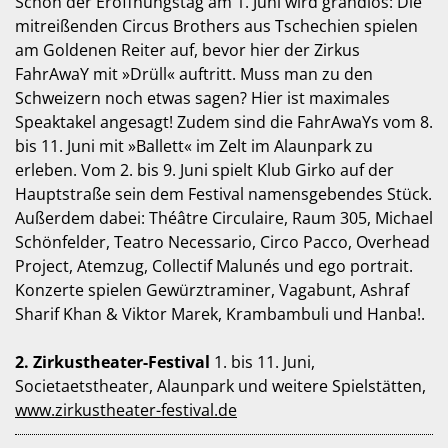
Schon der Eröffnungstag am 1. Juni wird grandios: Die
mitreißenden Circus Brothers aus Tschechien spielen
am Goldenen Reiter auf, bevor hier der Zirkus
FahrAwaY mit »Drüll« auftritt. Muss man zu den
Schweizern noch etwas sagen? Hier ist maximales
Speaktakel angesagt! Zudem sind die FahrAwaYs vom 8.
bis 11. Juni mit »Ballett« im Zelt im Alaunpark zu
erleben. Vom 2. bis 9. Juni spielt Klub Girko auf der
Hauptstraße sein dem Festival namensgebendes Stück.
Außerdem dabei: Théâtre Circulaire, Raum 305, Michael
Schönfelder, Teatro Necessario, Circo Pacco, Overhead
Project, Atemzug, Collectif Malunés und ego portrait.
Konzerte spielen Gewürztraminer, Vagabunt, Ashraf
Sharif Khan & Viktor Marek, Krambambuli und Hanba!.
2. Zirkustheater-Festival
1. bis 11. Juni,
Societaetstheater, Alaunpark und weitere Spielstätten,
www.zirkustheater-festival.de