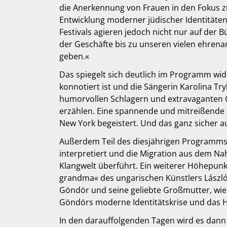
die Anerkennung von Frauen in den Fokus zu
Entwicklung moderner jüdischer Identitäten
Festivals agieren jedoch nicht nur auf der
der Geschäfte bis zu unseren vielen ehrena
geben.«
Das spiegelt sich deutlich im Programm wide
konnotiert ist und die Sängerin Karolina Tr
humorvollen Schlagern und extravaganten Ch
erzählen. Eine spannende und mitreißende Ze
New York begeistert. Und das ganz sicher a
Außerdem Teil des diesjährigen Programms: 
interpretiert und die Migration aus dem Na
Klangwelt überführt. Ein weiterer Höhepun
grandma« des ungarischen Künstlers László 
Göndör und seine geliebte Großmutter, w
Göndörs moderne Identitätskrise und das 
In den darauffolgenden Tagen wird es dann