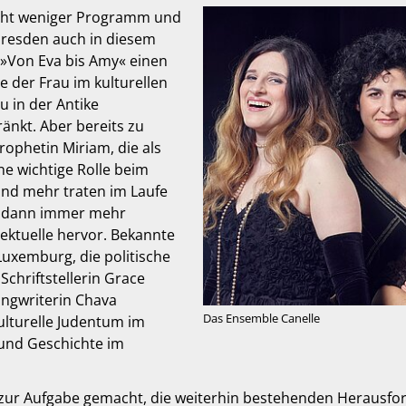
nicht weniger Programm und
 Dresden auch in diesem
 »Von Eva bis Amy« einen
e der Frau im kulturellen
 in der Antike
änkt. Aber bereits zu
rophetin Miriam, die als
e wichtige Rolle beim
und mehr traten im Laufe
rt, dann immer mehr
lektuelle hervor. Bekannte
Luxemburg, die politische
Schriftstellerin Grace
ongwriterin Chava
Das Ensemble Canelle
kulturelle Judentum im
 und Geschichte im
t zur Aufgabe gemacht, die weiterhin bestehenden Herausfor