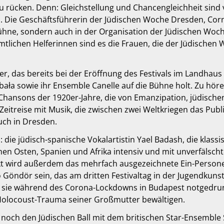
 rücken. Denn: Gleichstellung und Chancengleichheit sind 
. Die Geschäftsführerin der Jüdischen Woche Dresden, Corn
 Bühne, sondern auch in der Organisation der Jüdischen Wo
mtlichen Helferinnen sind es die Frauen, die der Jüdischen 
r, das bereits bei der Eröffnung des Festivals im Landhaus
ybała sowie ihr Ensemble Canelle auf die Bühne holt. Zu hör
ansons der 1920er-Jahre, die von Emanzipation, jüdischen 
itreise mit Musik, die zwischen zwei Weltkriegen das Publi
uch in Dresden.
die jüdisch-spanische Vokalartistin Yael Badash, die klass
hen Osten, Spanien und Afrika intensiv und mit unverfälsch
kt wird außerdem das mehrfach ausgezeichnete Ein-Persone
Göndör sein, das am dritten Festivaltag in der Jugendkunst
ie sie während des Corona-Lockdowns in Budapest notge
Holocoust-Trauma seiner Großmutter bewältigen.
 noch den Jüdischen Ball mit dem britischen Star-Ensemble