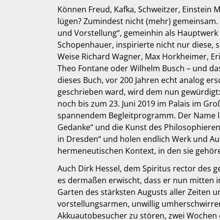
Können Freud, Kafka, Schweitzer, Einstein
lügen? Zumindest nicht (mehr) gemeinsam. A
und Vorstellung“, gemeinhin als Hauptwerk
Schopenhauer, inspirierte nicht nur diese, 
Weise Richard Wagner, Max Horkheimer, Eric
Theo Fontane oder Wilhelm Busch – und das
dieses Buch, vor 200 Jahren echt analog ers
geschrieben ward, wird dem nun gewürdigt: 
noch bis zum 23. Juni 2019 im Palais im Gr
spannendem Begleitprogramm. Der Name laute
Gedanke“ und die Kunst des Philosophiere
in Dresden“ und holen endlich Werk und Au
hermeneutischen Kontext, in den sie gehör
Auch Dirk Hessel, dem Spiritus rector des g
es dermaßen erwischt, dass er nun mitten 
Garten des stärksten Augusts aller Zeiten 
vorstellungsarmen, unwillig umherschwirre
Akkuautobesucher zu stören, zwei Wochen e