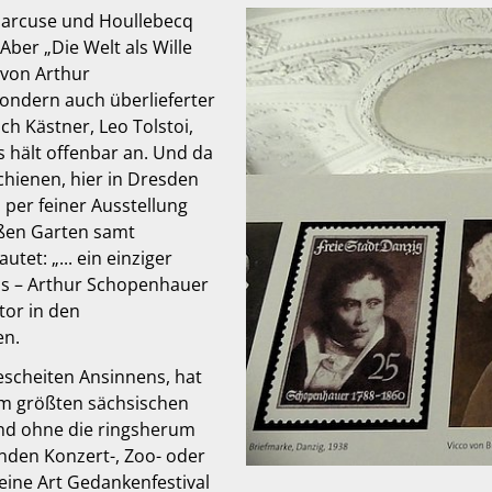
 Marcuse und Houllebecq
ber „Die Welt als Wille
 von Arthur
sondern auch überlieferter
h Kästner, Leo Tolstoi,
 hält offenbar an. Und da
chienen, hier in Dresden
per feiner Ausstellung
oßen Garten samt
t: „... ein einziger
ns – Arthur Schopenhauer
tor in den
en.
escheiten Ansinnens, hat
im größten sächsischen
und ohne die ringsherum
nden Konzert-, Zoo- oder
ine Art Gedankenfestival