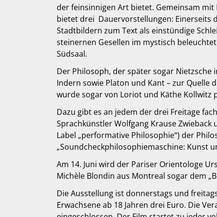
der feinsinnigen Art bietet. Gemeinsam mit 
bietet drei Dauervorstellungen: Einerseits
Stadtbildern zum Text als einstündige Schlei
steinernen Gesellen im mystisch beleuchte
Südsaal.
Der Philosoph, der später sogar Nietzsche in
Indern sowie Platon und Kant – zur Quelle di
wurde sogar von Loriot und Käthe Kollwitz p
Dazu gibt es an jedem der drei Freitage fa
Sprachkünstler Wolfgang Krause Zwieback u
Label „performative Philosophie“) der Phil
„Soundcheckphilosophiemaschine: Kunst un
Am 14. Juni wird der Pariser Orientologe U
Michèle Blondin aus Montreal sogar dem „Bi
Die Ausstellung ist donnerstags und freita
Erwachsene ab 18 Jahren drei Euro. Die Ve
eingeschlossen. Der Film startet zu jeder v