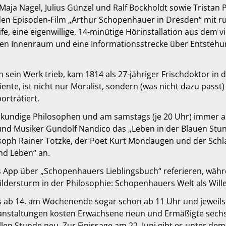
Maja Nagel, Julius Günzel und Ralf Bockholdt sowie Tristan P
 den Episoden-Film „Arthur Schopenhauer in Dresden“ mit ru
fe, eine eigenwillige, 14-minütige Hörinstallation aus dem 
ten Innenraum und eine Informationsstrecke über Entsteh
 sein Werk trieb, kam 1814 als 27-jähriger Frischdoktor in 
ente, ist nicht nur Moralist, sondern (was nicht dazu passt) 
orträtiert.
chkundige Philosophen und am samstags (je 20 Uhr) immer a
nd Musiker Gundolf Nandico das „Leben in der Blauen Stun
osoph Rainer Totzke, der Poet Kurt Mondaugen und der Schl
d Leben“ an.
rs App über „Schopenhauers Lieblingsbuch“ referieren, währ
ldersturm in der Philosophie: Schopenhauers Welt als Will
gs ab 14, am Wochenende sogar schon ab 11 Uhr und jeweils 
ranstaltungen kosten Erwachsene neun und Ermäßigte sechs
ollen Stunde neu. Zur Finissage am 22. Juni gibt es unter d