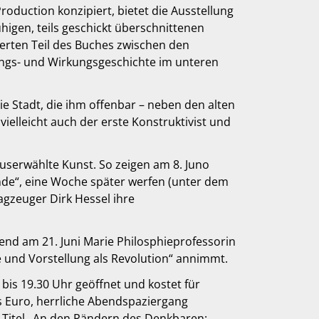
roduction konzipiert, bietet die Ausstellung
higen, teils geschickt überschnittenen
vierten Teil des Buches zwischen den
ungs- und Wirkungsgeschichte im unteren
die Stadt, die ihm offenbar – neben den alten
vielleicht auch der erste Konstruktivist und
userwählte Kunst. So zeigen am 8. Juno
de“, eine Woche später werfen (unter dem
agzeuger Dirk Hessel ihre
end am 21. Juni Marie Philosphieprofessorin
e und Vorstellung als Revolution“ annimmt.
bis 19.30 Uhr geöffnet und kostet für
 Euro, herrliche Abendspaziergang
em Titel „An den Rändern des Denkbaren: