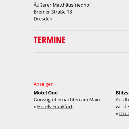
Äußerer Matthäusfriedhof
Bremer Straße 18
Dresden
TERMINE
Motel One
Blitz
Günstig übernachten am Main.
Aus I
»
Hotels Frankfurt
wir d
»
Dru