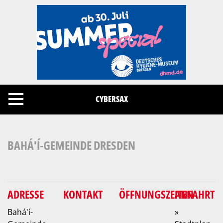
Cookies management panel
CYBERSAX
BAHÁ'Í-GEMEINDE DRESDEN
ADRESSE
KONTAKT
ÖFFNUNGSZEITEN
ANFAHRT
Bahá'í-
»