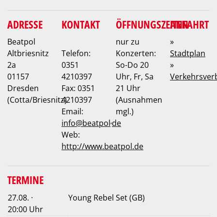
ADRESSE
KONTAKT
ÖFFNUNGSZEITEN
ANFAHRT
Beatpol
nur zu
»
Altbriesnitz
Telefon:
Konzerten:
Stadtplan
2a
0351
So-Do 20
»
01157
4210397
Uhr, Fr, Sa
Verkehrsver
Dresden
Fax: 0351
21 Uhr
(Cotta/Briesnitz)
4210397
(Ausnahmen
Email:
mgl.)
.
info
@
beatpol
de
Web:
http://www.beatpol.de
TERMINE
27.08. ·
Young Rebel Set (GB)
20:00 Uhr