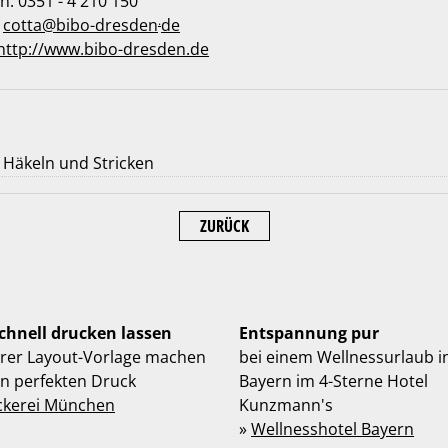
n: 0351 - 4 210 150
.
:
cotta
@
bibo-dresden
de
http://www.bibo-dresden.de
Häkeln und Stricken
ZURÜCK
schnell drucken lassen
Entspannung pur
hrer Layout-Vorlage machen
bei einem Wellnessurlaub i
en perfekten Druck
Bayern im 4-Sterne Hotel
ckerei München
Kunzmann's
»
Wellnesshotel Bayern