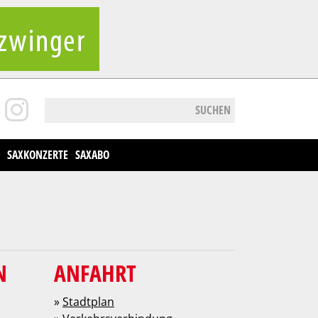
SUCHEN
SAXKONZERTE
SAXABO
N
ANFAHRT
»
Stadtplan