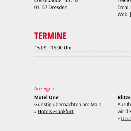
Cossebauder Str. 42
Telefo
01157 Dresden
Email
Web:
TERMINE
15.08. · 16:00 Uhr
Motel One
Blitz
Günstig übernachten am Main.
Aus I
»
Hotels Frankfurt
wir d
»
Dru