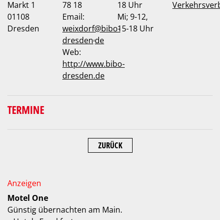
Markt 1
78 18
18 Uhr
Verkehrsver
01108
Email:
Mi; 9-12,
Dresden
weixdorf
@
bibo-
15-18 Uhr
.
dresden
de
Web:
http://www.bibo-
dresden.de
TERMINE
ZURÜCK
Motel One
Günstig übernachten am Main.