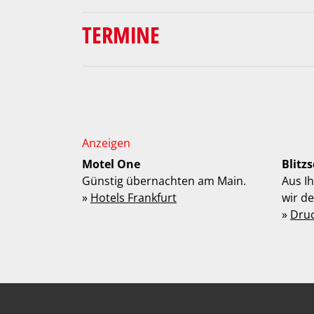
TERMINE
Motel One
Blitz
Günstig übernachten am Main.
Aus I
»
Hotels Frankfurt
wir d
»
Dru