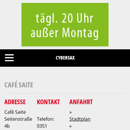
Cookies management panel
CYBERSAX
CAFÉ SAITE
ADRESSE
KONTAKT
ANFAHRT
Café Saite
»
Seitenstraße
Telefon:
Stadtplan
4b
0351
»