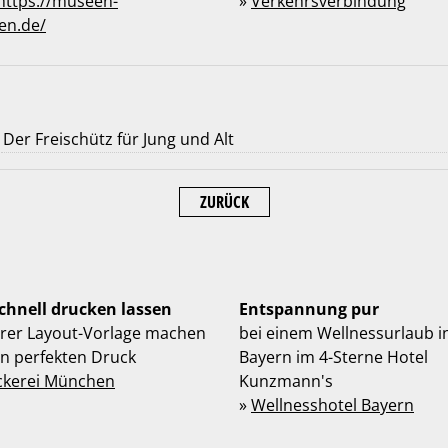
https://museen-
»
Verkehrsverbindung
en.de/
Der Freischütz für Jung und Alt
ZURÜCK
schnell drucken lassen
Entspannung pur
hrer Layout-Vorlage machen
bei einem Wellnessurlaub i
en perfekten Druck
Bayern im 4-Sterne Hotel
ckerei München
Kunzmann's
»
Wellnesshotel Bayern