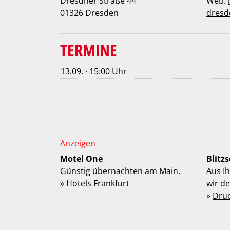
Dresdner Straße 44
Web:
01326 Dresden
dresd
TERMINE
13.09. · 15:00 Uhr
Motel One
Blitz
Günstig übernachten am Main.
Aus I
»
Hotels Frankfurt
wir d
»
Dru