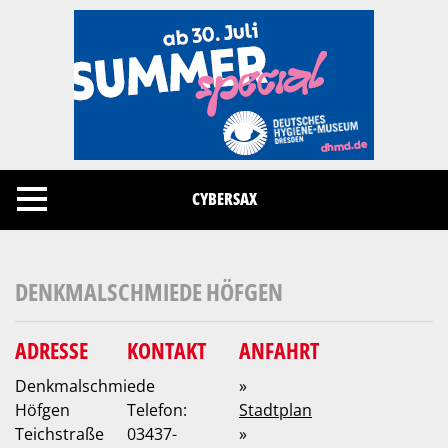
Cookies management panel
CYBERSAX
DENKMALSCHMIEDE HÖFGEN
ADRESSE
KONTAKT
ANFAHRT
Denkmalschmiede
»
Höfgen
Telefon:
Stadtplan
Teichstraße
03437-
»