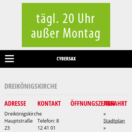
Cookies management panel
CYBERSAX
DREIKÖNIGSKIRCHE
ADRESSE
KONTAKT
ÖFFNUNGSZEITEN
ANFAHRT
Dreikönigskirche
»
Hauptstraße
Telefon: 8
Stadtplan
23
12 41 01
»