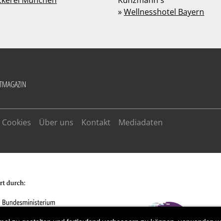
ckerei München
Kunzmann's
»
Wellnesshotel Bayern
Cookies
Über uns
Kontakt
Mediadaten