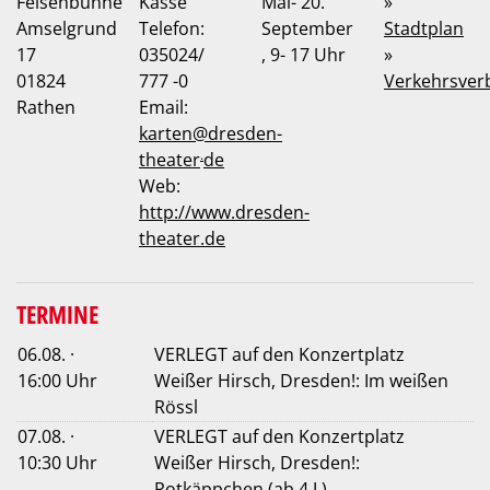
Felsenbühne
Kasse
Mai- 20.
»
Amselgrund
Telefon:
September
Stadtplan
17
035024/
, 9- 17 Uhr
»
01824
777 -0
Verkehrsver
Rathen
Email:
karten
@
dresden-
.
theater
de
Web:
http://www.dresden-
theater.de
TERMINE
06.08. ·
VERLEGT auf den Konzertplatz
16:00 Uhr
Weißer Hirsch, Dresden!: Im weißen
Rössl
07.08. ·
VERLEGT auf den Konzertplatz
10:30 Uhr
Weißer Hirsch, Dresden!:
Rotkäppchen (ab 4 J.)